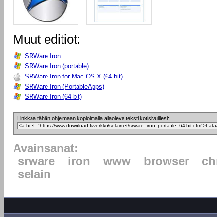
Muut editiot:
SRWare Iron
SRWare Iron (portable)
SRWare Iron for Mac OS X (64-bit)
SRWare Iron (PortableApps)
SRWare Iron (64-bit)
Linkkaa tähän ohjelmaan kopioimalla allaoleva teksti kotisivuillesi:
Avainsanat:
srware
iron
www
browser
ch
selain