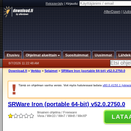
Rekisteröidy
|
Kirjaudu:
AfterDawn
|
Uuti
Etusivu
Ohjelmat alueittain
Suosituimmat
Uusimmat
Lähdek
8/7/2026 11:22:48 AM
Download.fi
>
Verkko
>
Selaimet
>
SRWare Iron (portable 64-bit) v52.0.2750.0
Tämä on ohjelman vanha versio. Voit myös halutessasi ladata
v80.0.4150.1 (viimeis
SRWare Iron (portable 64-bit) v52.0.2750.0
Ilmainen ohjelma / Freeware
LATA
Vista / Win10 / Win7 / Win8 / WinXP