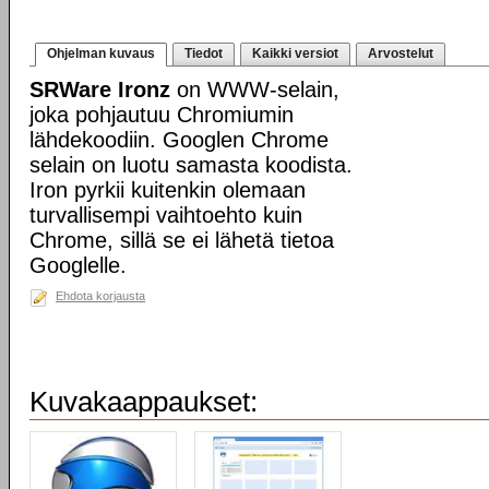
Ohjelman kuvaus
Tiedot
Kaikki versiot
Arvostelut
SRWare Ironz
on WWW-selain,
joka pohjautuu Chromiumin
lähdekoodiin. Googlen Chrome
selain on luotu samasta koodista.
Iron pyrkii kuitenkin olemaan
turvallisempi vaihtoehto kuin
Chrome, sillä se ei lähetä tietoa
Googlelle.
Ehdota korjausta
Kuvakaappaukset: