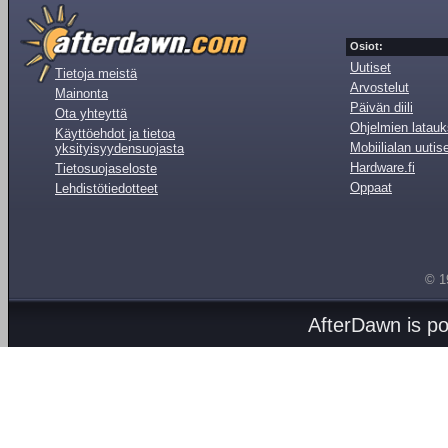
Osiot:
Uutiset
Tietoja meistä
Arvostelut
Mainonta
Päivän diili
Ota yhteyttä
Ohjelmien latauk
Käyttöehdot ja tietoa
Mobiilialan uutis
yksityisyydensuojasta
Hardware.fi
Tietosuojaseloste
Oppaat
Lehdistötiedotteet
© 1
AfterDawn is p