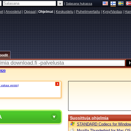
|
Salasana hukassa
set
|
Arvostelut
|
Oppaat
|
Ohjelmat
|
Keskustelu
|
Puhelinvertailu
|
Kysy/Vastaa
|
Har
oodit
7820
X
 vakaa versio)
A
Suosittuja ohjelmia
STANDARD Codecs for Window
Mozilla Thunderbird for Mac OS