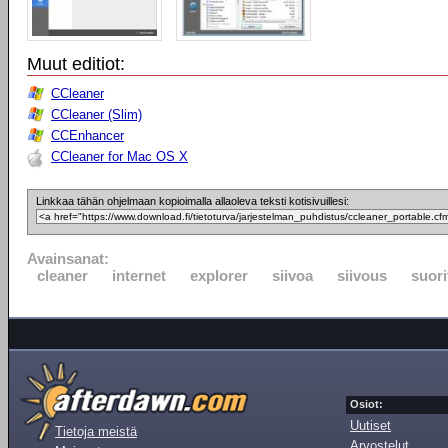
Muut editiot:
CCleaner
CCleaner (Slim)
CCEnhancer
CCleaner for Mac OS X
Linkkaa tähän ohjelmaan kopioimalla allaoleva teksti kotisivuillesi:
Avainsanat:
cleaner
internet
explorer
siivoa
siivous
suor
Osiot:
Uutiset
Tietoja meistä
Arvostelut