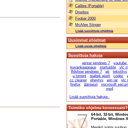
Calibre (Portable)
Dropbox
Foobar 2000
McAfee Stinger
Lisää suosittuja ohjelmia
Uusimmat ohjelmat
Lisää uusia ohjelmia
Suosittuja hakuja
winrar windows 7
youtube
kuvankaappaus
startuplite
vlc m
ffdshow windows 7
ati
tekstitys
u torrent
realtek ajurit
codec
cc cleaner
eheytys
win rar
vlc 
firefox
ääniajuri
microsoft securi
mp4
Lisää suosittuja hakuja..
Toimiiko ohjelma koneessani?
64-bit, 32-bit, Windo
Portable, Windows XP,
Menikö sormi suuhun l