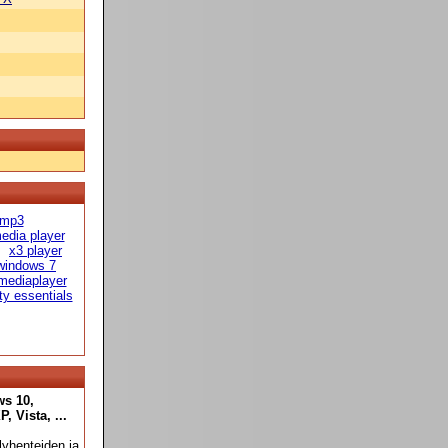
 mp3
edia player
x3 player
windows 7
mediaplayer
ty essentials
ws 10,
 Vista, ...
yhenteiden ja