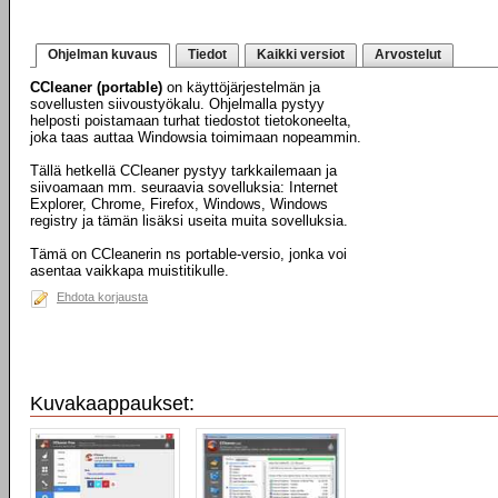
Ohjelman kuvaus
Tiedot
Kaikki versiot
Arvostelut
CCleaner (portable)
on käyttöjärjestelmän ja
sovellusten siivoustyökalu. Ohjelmalla pystyy
helposti poistamaan turhat tiedostot tietokoneelta,
joka taas auttaa Windowsia toimimaan nopeammin.
Tällä hetkellä CCleaner pystyy tarkkailemaan ja
siivoamaan mm. seuraavia sovelluksia: Internet
Explorer, Chrome, Firefox, Windows, Windows
registry ja tämän lisäksi useita muita sovelluksia.
Tämä on CCleanerin ns portable-versio, jonka voi
asentaa vaikkapa muistitikulle.
Ehdota korjausta
Kuvakaappaukset: