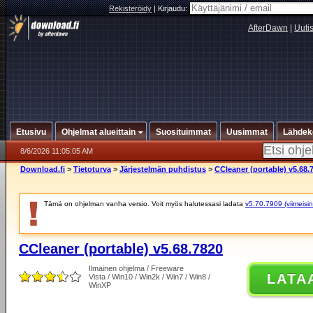
Rekisteröidy
|
Kirjaudu:
AfterDawn
|
Uuti
Etusivu
Ohjelmat alueittain
Suosituimmat
Uusimmat
Lähdek
8/6/2026 11:05:05 AM
Download.fi
>
Tietoturva
>
Järjestelmän puhdistus
>
CCleaner (portable) v5.68.
Tämä on ohjelman vanha versio. Voit myös halutessasi ladata
v5.70.7909 (viimeisin
CCleaner (portable) v5.68.7820
Ilmainen ohjelma / Freeware
LATA
Vista / Win10 / Win2k / Win7 / Win8 /
WinXP