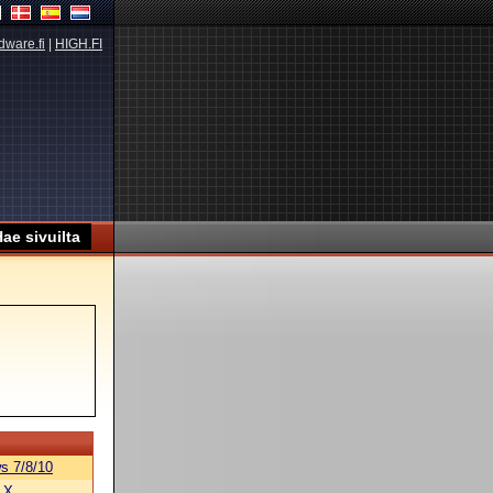
dware.fi
|
HIGH.FI
s 7/8/10
 X