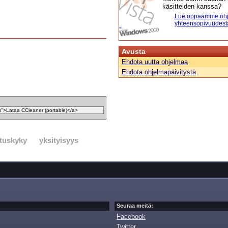
käsitteiden kanssa?
Lue oppaamme ohj
yhteensopivuudest
Avusta
Ehdota uutta ohjelmaa
Ehdota ohjelmapäivitystä
ituskyky
yksityisyys
Seuraa meitä:
Facebook
Twitter