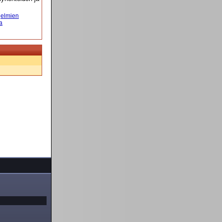
elmien
a