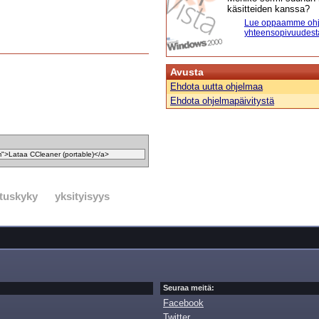
käsitteiden kanssa?
Lue oppaamme ohj
yhteensopivuudest
Avusta
Ehdota uutta ohjelmaa
Ehdota ohjelmapäivitystä
ituskyky
yksityisyys
Seuraa meitä:
Facebook
Twitter