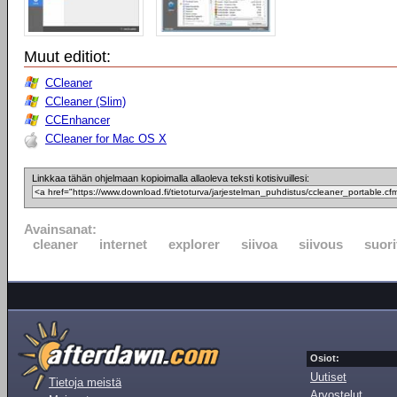
Muut editiot:
CCleaner
CCleaner (Slim)
CCEnhancer
CCleaner for Mac OS X
Linkkaa tähän ohjelmaan kopioimalla allaoleva teksti kotisivuillesi:
Avainsanat:
cleaner
internet
explorer
siivoa
siivous
suor
Osiot:
Uutiset
Tietoja meistä
Arvostelut