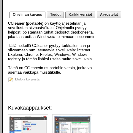
Ohjelman kuvaus
Tiedot
Kaikki versiot
Arvostelut
CCleaner (portable)
on käyttöjärjestelmän ja
sovellusten siivoustyökalu. Ohjelmalla pystyy
helposti poistamaan turhat tiedostot tietokoneelta,
joka taas auttaa Windowsia toimimaan nopeammin.
Tällä hetkellä CCleaner pystyy tarkkailemaan ja
siivoamaan mm. seuraavia sovelluksia: Internet
Explorer, Chrome, Firefox, Windows, Windows
registry ja tämän lisäksi useita muita sovelluksia.
Tämä on CCleanerin ns portable-versio, jonka voi
asentaa vaikkapa muistitikulle.
Ehdota korjausta
Kuvakaappaukset: