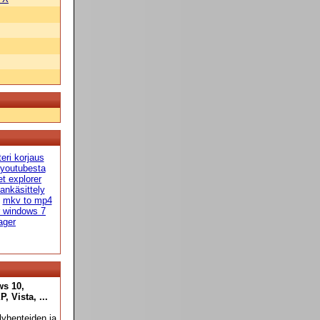
teri korjaus
 youtubesta
et explorer
ankäsittely
mkv to mp4
r windows 7
ager
ws 10,
 Vista, ...
yhenteiden ja