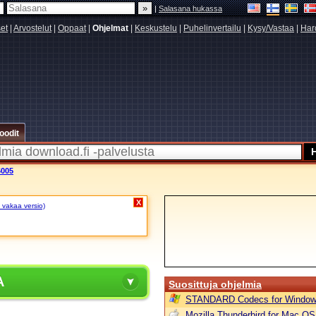
|
Salasana hukassa
set
|
Arvostelut
|
Oppaat
|
Ohjelmat
|
Keskustelu
|
Puhelinvertailu
|
Kysy/Vastaa
|
Har
oodit
6005
X
 vakaa versio)
A
Suosittuja ohjelmia
STANDARD Codecs for Window
Mozilla Thunderbird for Mac OS