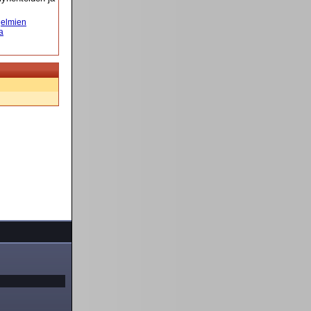
elmien
a