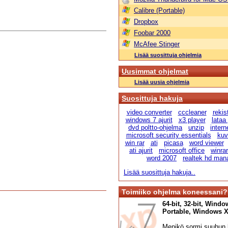
Calibre (Portable)
Dropbox
Foobar 2000
McAfee Stinger
Lisää suosittuja ohjelmia
Uusimmat ohjelmat
Lisää uusia ohjelmia
Suosittuja hakuja
video converter
cccleaner
rekis
windows 7 ajurit
x3 player
lataa
dvd poltto-ohjelma
unzip
intern
microsoft security essentials
kuv
win rar
ati
picasa
word viewer
ati ajurit
microsoft office
winra
word 2007
realtek hd man
Lisää suosittuja hakuja..
Toimiiko ohjelma koneessani?
64-bit, 32-bit, Windo
Portable, Windows XP,
Menikö sormi suuhun l