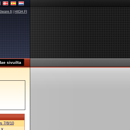
dware.fi
|
HIGH.FI
s 7/8/10
 X