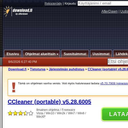
Rekisteröidy
|
Kirjaudu:
AfterDawn
|
Uuti
Etusivu
Ohjelmat alueittain
Suosituimmat
Uusimmat
Lähdek
8/6/2026 6:27:40 PM
Download.fi
>
Tietoturva
>
Järjestelmän puhdistus
>
CCleaner (portable) v5.28.
Tämä on ohjelman vanha versio. Voit myös halutessasi ladata
v5.70.7909 (viimeisin
CCleaner (portable) v5.28.6005
Ilmainen ohjelma / Freeware
LATA
Vista / Win10 / Win2k / Win7 / Win8 /
WinXP