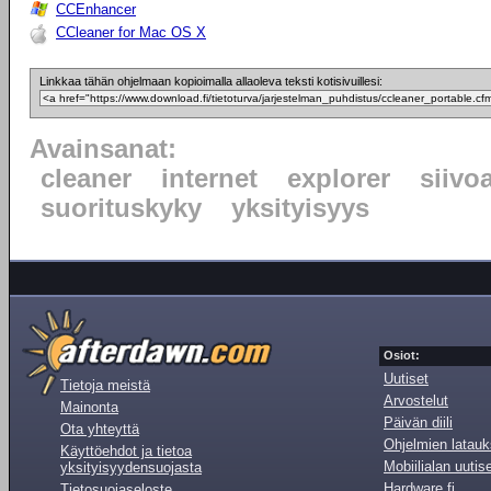
CCEnhancer
CCleaner for Mac OS X
Linkkaa tähän ohjelmaan kopioimalla allaoleva teksti kotisivuillesi:
Avainsanat:
cleaner
internet
explorer
siivo
suorituskyky
yksityisyys
Osiot:
Uutiset
Tietoja meistä
Arvostelut
Mainonta
Päivän diili
Ota yhteyttä
Ohjelmien latauk
Käyttöehdot ja tietoa
Mobiilialan uutis
yksityisyydensuojasta
Hardware.fi
Tietosuojaseloste