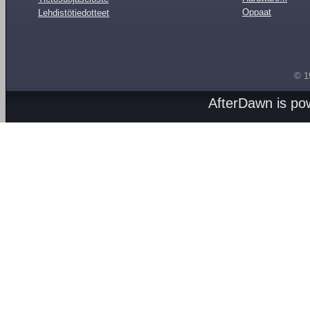
Oppaat
Lehdistötiedotteet
© 1
AfterDawn is p