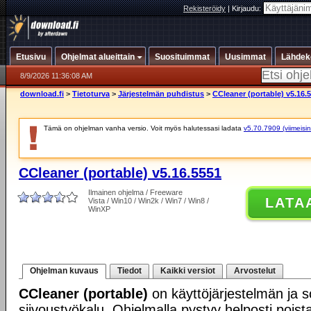
Rekisteröidy
|
Kirjaudu:
Etusivu
Ohjelmat alueittain
Suosituimmat
Uusimmat
Lähdek
8/9/2026 11:36:08 AM
download.fi
>
Tietoturva
>
Järjestelmän puhdistus
>
CCleaner (portable) v5.16.
Tämä on ohjelman vanha versio. Voit myös halutessasi ladata
v5.70.7909 (viimeisin
CCleaner (portable) v5.16.5551
Ilmainen ohjelma / Freeware
LATA
Vista / Win10 / Win2k / Win7 / Win8 /
WinXP
Ohjelman kuvaus
Tiedot
Kaikki versiot
Arvostelut
CCleaner (portable)
on käyttöjärjestelmän ja s
siivoustyökalu. Ohjelmalla pystyy helposti pois