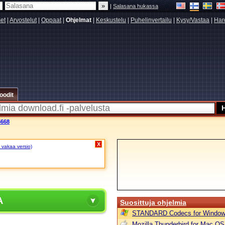
|
Salasana hukassa
set
|
Arvostelut
|
Oppaat
|
Ohjelmat
|
Keskustelu
|
Puhelinvertailu
|
Kysy/Vastaa
|
Har
oodit
5668
X
 vakaa versio)
A
Suosittuja ohjelmia
STANDARD Codecs for Window
Mozilla Thunderbird for Mac OS