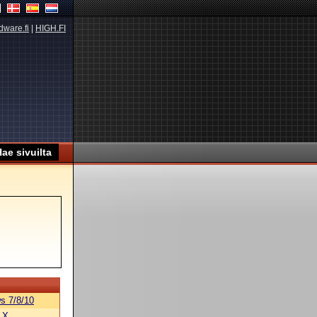
dware.fi
|
HIGH.FI
s 7/8/10
 X