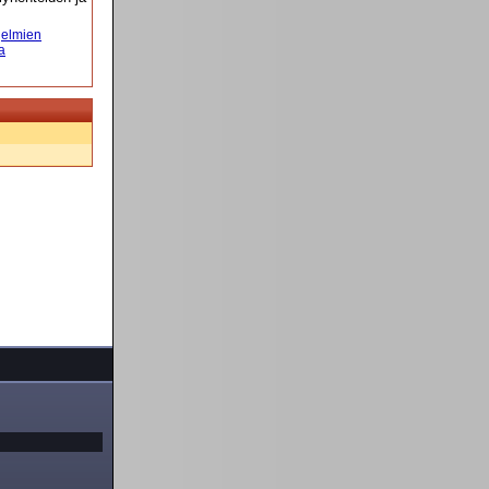
elmien
a