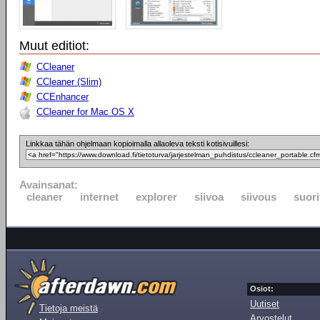
Muut editiot:
CCleaner
CCleaner (Slim)
CCEnhancer
CCleaner for Mac OS X
Linkkaa tähän ohjelmaan kopioimalla allaoleva teksti kotisivuillesi:
Avainsanat:
cleaner
internet
explorer
siivoa
siivous
suor
Osiot:
Uutiset
Tietoja meistä
Arvostelut