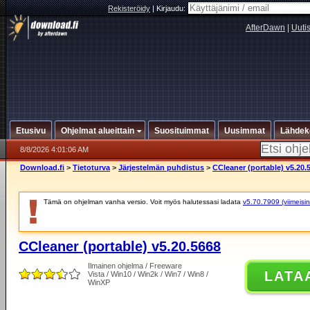
Rekisteröidy
|
Kirjaudu:
AfterDawn
|
Uuti
Etusivu
Ohjelmat alueittain
Suosituimmat
Uusimmat
Lähdek
8/8/2026 4:01:06 AM
Download.fi
>
Tietoturva
>
Järjestelmän puhdistus
>
CCleaner (portable) v5.20.
Tämä on ohjelman vanha versio. Voit myös halutessasi ladata
v5.70.7909 (viimeisin
CCleaner (portable) v5.20.5668
Ilmainen ohjelma / Freeware
LATA
Vista / Win10 / Win2k / Win7 / Win8 /
WinXP