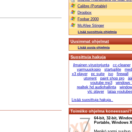
Calibre (Portable)
Dropbox
Foobar 2000
McAfee Stinger
Lisää suosittuja ohjelmia
Uusimmat ohjelmat
Lisää uusia ohjelmia
Suosittuja hakuja
ilmainen virustorjunta
cc-cleaner
varmuuskopio
startuplite
medi
x3 player
pc suite
iso
firewall
utorrent
paint shop pro
ää
youtube mp3
windows 
realtek hd audiohallinta
windows
vlc player
lataa youtube
Lisää suosittuja hakuja..
Toimiiko ohjelma koneessani?
64-bit, 32-bit, Windo
Portable, Windows XP,
Menikö sormi suuhun l