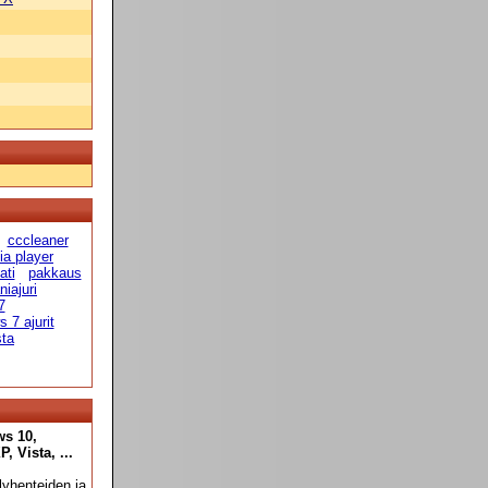
cccleaner
a player
ati
pakkaus
niajuri
7
 7 ajurit
sta
ws 10,
 Vista, ...
yhenteiden ja