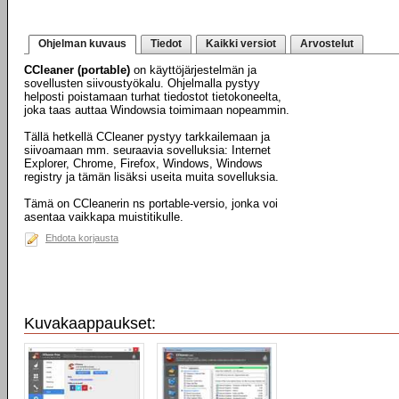
Ohjelman kuvaus
Tiedot
Kaikki versiot
Arvostelut
CCleaner (portable)
on käyttöjärjestelmän ja
sovellusten siivoustyökalu. Ohjelmalla pystyy
helposti poistamaan turhat tiedostot tietokoneelta,
joka taas auttaa Windowsia toimimaan nopeammin.
Tällä hetkellä CCleaner pystyy tarkkailemaan ja
siivoamaan mm. seuraavia sovelluksia: Internet
Explorer, Chrome, Firefox, Windows, Windows
registry ja tämän lisäksi useita muita sovelluksia.
Tämä on CCleanerin ns portable-versio, jonka voi
asentaa vaikkapa muistitikulle.
Ehdota korjausta
Kuvakaappaukset: