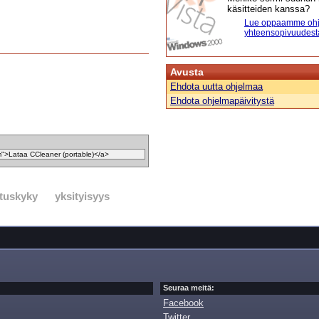
käsitteiden kanssa?
Lue oppaamme ohj
yhteensopivuudest
Avusta
Ehdota uutta ohjelmaa
Ehdota ohjelmapäivitystä
ituskyky
yksityisyys
Seuraa meitä:
Facebook
Twitter