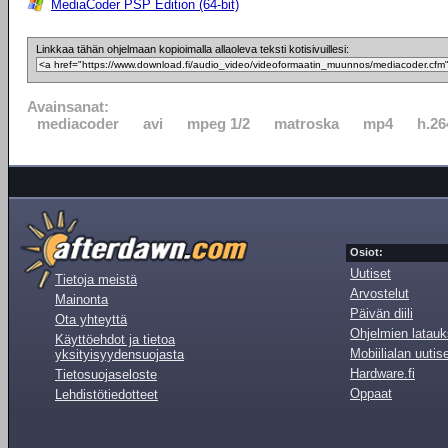
MediaCoder PSP Edition (64-bit)
Linkkaa tähän ohjelmaan kopioimalla allaoleva teksti kotisivuillesi:
Avainsanat:
mediacoder
avi
mpeg 1/2
matroska
mp4
h.26
Osiot:
Uutiset
Tietoja meistä
Arvostelut
Mainonta
Päivän diili
Ota yhteyttä
Ohjelmien latauk
Käyttöehdot ja tietoa
Mobiilialan uutis
yksityisyydensuojasta
Hardware.fi
Tietosuojaseloste
Oppaat
Lehdistötiedotteet