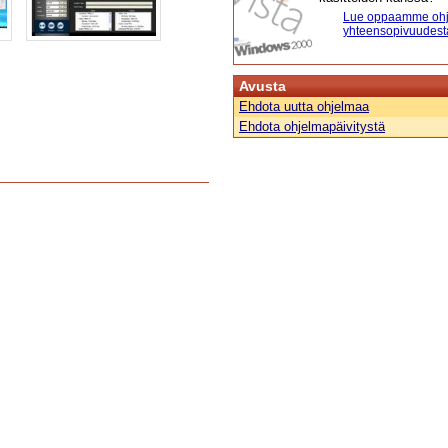
Lue oppaamme ohj
yhteensopivuudest
Avusta
Ehdota uutta ohjelmaa
Ehdota ohjelmapäivitystä