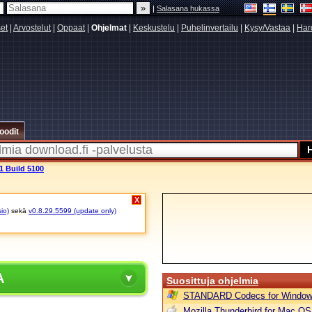
|
Salasana hukassa
set
|
Arvostelut
|
Oppaat
|
Ohjelmat
|
Keskustelu
|
Puhelinvertailu
|
Kysy/Vastaa
|
Har
oodit
1 Build 5100
X
io)
sekä
v0.8.29.5599 (update only)
A
Suosittuja ohjelmia
STANDARD Codecs for Window
Mozilla Thunderbird for Mac OS