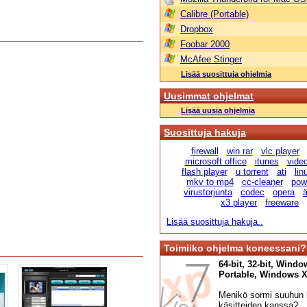
Calibre (Portable)
Dropbox
Foobar 2000
McAfee Stinger
Lisää suosittuja ohjelmia
Uusimmat ohjelmat
Lisää uusia ohjelmia
Suosittuja hakuja
firewall
win rar
vlc player
microsoft office
itunes
vide
flash player
u torrent
ati
lin
mkv to mp4
cc-cleaner
pow
virustorjunta
codec
opera
ä
x3 player
freeware
Lisää suosittuja hakuja..
Toimiiko ohjelma koneessani?
64-bit, 32-bit, Windo
Portable, Windows XP,
Menikö sormi suuhun l
käsitteiden kanssa?