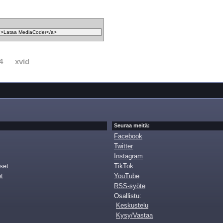
4
xvid
Seuraa meitä:
Facebook
Twitter
Instagram
set
TikTok
et
YouTube
RSS-syöte
Osallistu:
Keskustelu
Kysy/Vastaa