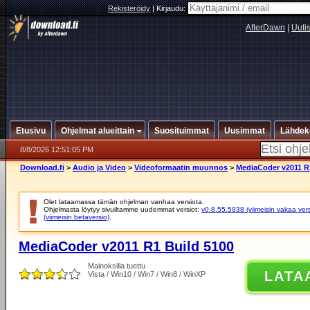
Rekisteröidy
|
Kirjaudu:
AfterDawn
|
Uuti
Etusivu
Ohjelmat alueittain
Suosituimmat
Uusimmat
Lähdek
8/8/2026 12:51:05 PM
Download.fi
>
Audio ja Video
>
Videoformaatin muunnos
>
MediaCoder v2011 R
Olet lataamassa tämän ohjelman vanhaa versiota.
Ohjelmasta löytyy sivuiltamme uudemmat versiot:
v0.8.55.5938 (viimeisin vakaa vers
(viimeisin betaversio)
.
MediaCoder v2011 R1 Build 5100
Mainoksilla tuettu
LATA
Vista / Win10 / Win7 / Win8 / WinXP