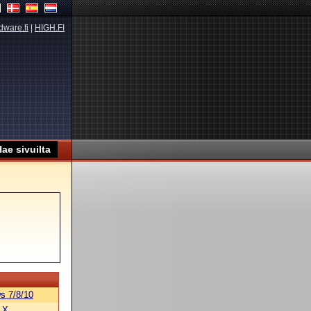
dware.fi
|
HIGH.FI
s 7/8/10
 X