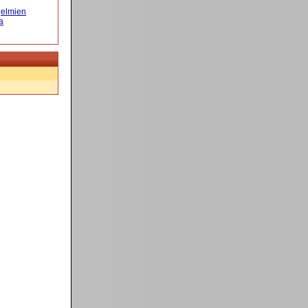
elmien
a