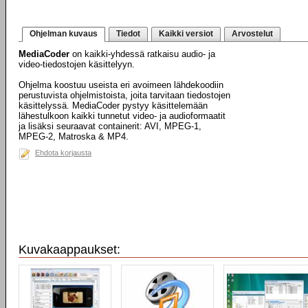
Ohjelman kuvaus
Tiedot
Kaikki versiot
Arvostelut
MediaCoder
on kaikki-yhdessä ratkaisu audio- ja
video-tiedostojen käsittelyyn.
Ohjelma koostuu useista eri avoimeen lähdekoodiin
perustuvista ohjelmistoista, joita tarvitaan tiedostojen
käsittelyssä. MediaCoder pystyy käsittelemään
lähestulkoon kaikki tunnetut video- ja audioformaatit
ja lisäksi seuraavat containerit: AVI, MPEG-1,
MPEG-2, Matroska & MP4.
Ehdota korjausta
Kuvakaappaukset: