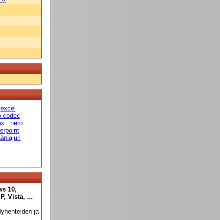
excel
o codec
ux
nero
erpoint
äniajuri
ws 10,
 Vista, ...
yhenteiden ja