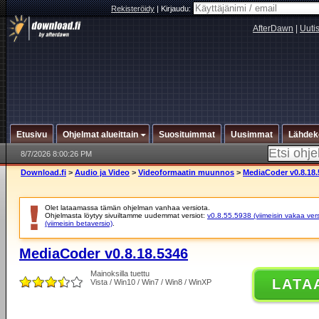
Rekisteröidy
|
Kirjaudu:
AfterDawn
|
Uuti
Etusivu
Ohjelmat alueittain
Suosituimmat
Uusimmat
Lähdek
8/7/2026 8:00:26 PM
Download.fi
>
Audio ja Video
>
Videoformaatin muunnos
>
MediaCoder v0.8.18.
Olet lataamassa tämän ohjelman vanhaa versiota.
Ohjelmasta löytyy sivuiltamme uudemmat versiot:
v0.8.55.5938 (viimeisin vakaa vers
(viimeisin betaversio)
.
MediaCoder v0.8.18.5346
Mainoksilla tuettu
LATA
Vista / Win10 / Win7 / Win8 / WinXP