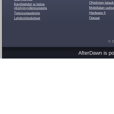
Ohjelmien latauk
Käyttöehdot ja tietoa
Mobiilialan uutis
yksityisyydensuojasta
Hardware.fi
Tietosuojaseloste
Oppaat
Lehdistötiedotteet
© 1
AfterDawn is p