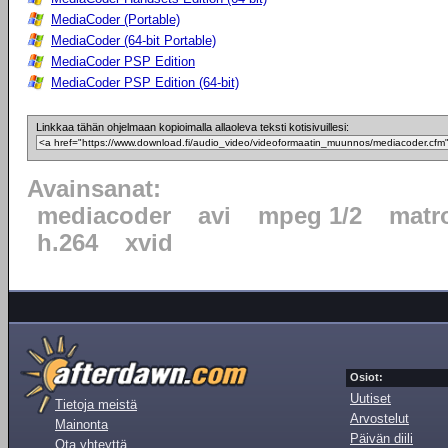
MediaCoder (Portable)
MediaCoder (64-bit Portable)
MediaCoder PSP Edition
MediaCoder PSP Edition (64-bit)
Linkkaa tähän ohjelmaan kopioimalla allaoleva teksti kotisivuillesi:
Avainsanat:
mediacoder
avi
mpeg 1/2
matr
h.264
xvid
Osiot:
Uutiset
Tietoja meistä
Arvostelut
Mainonta
Päivän diili
Ota yhteyttä