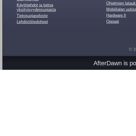
Ohjelmien latauk
Käyttöehdot ja tietoa
Mobiilialan uutis
yksityisyydensuojasta
Hardware.fi
Tietosuojaseloste
Oppaat
Lehdistötiedotteet
© 1
AfterDawn is p