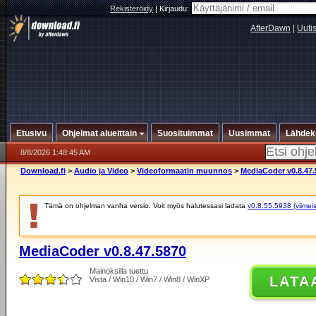
Rekisteröidy
|
Kirjaudu:
AfterDawn
|
Uuti
Etusivu
Ohjelmat alueittain
Suosituimmat
Uusimmat
Lähdek
8/8/2026 1:48:45 AM
Download.fi
>
Audio ja Video
>
Videoformaatin muunnos
>
MediaCoder v0.8.47.
Tämä on ohjelman vanha versio. Voit myös halutessasi ladata
v0.8.55.5938 (viimeis
MediaCoder v0.8.47.5870
Mainoksilla tuettu
LATA
Vista / Win10 / Win7 / Win8 / WinXP