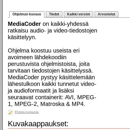
Ohjelman kuvaus
Tiedot
Kaikki versiot
Arvostelut
MediaCoder
on kaikki-yhdessä
ratkaisu audio- ja video-tiedostojen
käsittelyyn.
Ohjelma koostuu useista eri
avoimeen lähdekoodiin
perustuvista ohjelmistoista, joita
tarvitaan tiedostojen käsittelyssä.
MediaCoder pystyy käsittelemään
lähestulkoon kaikki tunnetut video-
ja audioformaatit ja lisäksi
seuraavat containerit: AVI, MPEG-
1, MPEG-2, Matroska & MP4.
Ehdota korjausta
Kuvakaappaukset: