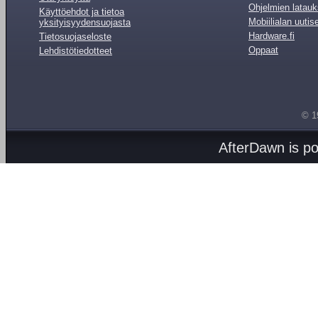
Ohjelmien latauk
Käyttöehdot ja tietoa
Mobiilialan uutis
yksityisyydensuojasta
Hardware.fi
Tietosuojaseloste
Oppaat
Lehdistötiedotteet
© 1
AfterDawn is p