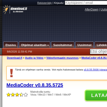
Rekisteröidy
|
Kirjaudu:
AfterDawn
|
Uuti
Etusivu
Ohjelmat alueittain
Suosituimmat
Uusimmat
Lähdek
8/6/2026 11:59:41 PM
Download.fi
>
Audio ja Video
>
Videoformaatin muunnos
>
MediaCoder v0.8.35.
Tämä on ohjelman vanha versio. Voit myös halutessasi ladata
v0.8.55.5938 (viimeis
MediaCoder v0.8.35.5725
Mainoksilla tuettu
LATA
Vista / Win10 / Win7 / Win8 / WinXP