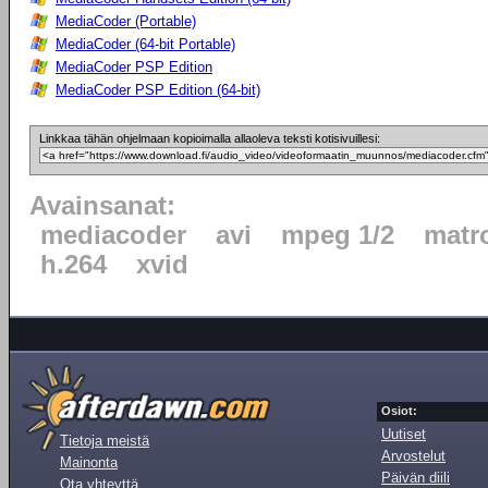
MediaCoder (Portable)
MediaCoder (64-bit Portable)
MediaCoder PSP Edition
MediaCoder PSP Edition (64-bit)
Linkkaa tähän ohjelmaan kopioimalla allaoleva teksti kotisivuillesi:
Avainsanat:
mediacoder
avi
mpeg 1/2
matr
h.264
xvid
Osiot:
Uutiset
Tietoja meistä
Arvostelut
Mainonta
Päivän diili
Ota yhteyttä