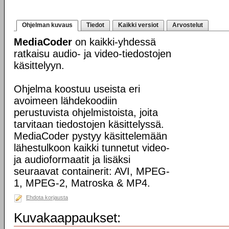
Ohjelman kuvaus
Tiedot
Kaikki versiot
Arvostelut
MediaCoder
on kaikki-yhdessä
ratkaisu audio- ja video-tiedostojen
käsittelyyn.
Ohjelma koostuu useista eri
avoimeen lähdekoodiin
perustuvista ohjelmistoista, joita
tarvitaan tiedostojen käsittelyssä.
MediaCoder pystyy käsittelemään
lähestulkoon kaikki tunnetut video-
ja audioformaatit ja lisäksi
seuraavat containerit: AVI, MPEG-
1, MPEG-2, Matroska & MP4.
Ehdota korjausta
Kuvakaappaukset: