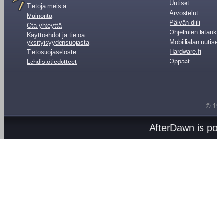
Uutiset
Tietoja meistä
Arvostelut
Mainonta
Päivän diili
Ota yhteyttä
Ohjelmien latauk
Käyttöehdot ja tietoa
Mobiilialan uutis
yksityisyydensuojasta
Hardware.fi
Tietosuojaseloste
Oppaat
Lehdistötiedotteet
© 1
AfterDawn is p