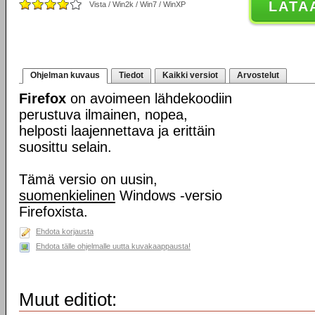
LATA
Vista / Win2k / Win7 / WinXP
Ohjelman kuvaus
Tiedot
Kaikki versiot
Arvostelut
Firefox
on avoimeen lähdekoodiin
perustuva ilmainen, nopea,
helposti laajennettava ja erittäin
suosittu selain.
Tämä versio on uusin,
suomenkielinen
Windows -versio
Firefoxista.
Ehdota korjausta
Ehdota tälle ohjelmalle uutta kuvakaappausta!
Muut editiot: