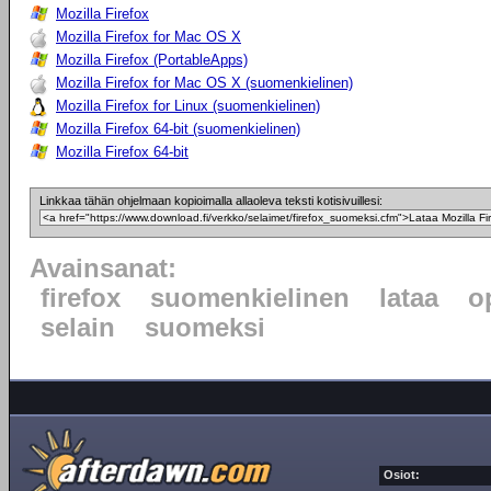
Mozilla Firefox
Mozilla Firefox for Mac OS X
Mozilla Firefox (PortableApps)
Mozilla Firefox for Mac OS X (suomenkielinen)
Mozilla Firefox for Linux (suomenkielinen)
Mozilla Firefox 64-bit (suomenkielinen)
Mozilla Firefox 64-bit
Linkkaa tähän ohjelmaan kopioimalla allaoleva teksti kotisivuillesi:
Avainsanat:
firefox
suomenkielinen
lataa
o
selain
suomeksi
Osiot: