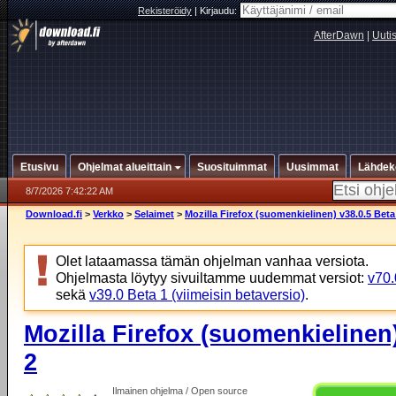
Rekisteröidy
|
Kirjaudu:
AfterDawn
|
Uuti
Etusivu
Ohjelmat alueittain
Suosituimmat
Uusimmat
Lähdek
8/7/2026 7:42:22 AM
Download.fi
>
Verkko
>
Selaimet
>
Mozilla Firefox (suomenkielinen) v38.0.5 Beta
Olet lataamassa tämän ohjelman vanhaa versiota.
Ohjelmasta löytyy sivuiltamme uudemmat versiot:
v70.
sekä
v39.0 Beta 1 (viimeisin betaversio)
.
Mozilla Firefox (suomenkielinen)
2
Ilmainen ohjelma / Open source