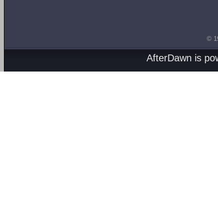
© 1
AfterDawn is p