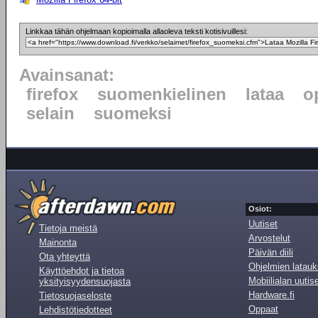
Linkkaa tähän ohjelmaan kopioimalla allaoleva teksti kotisivuillesi:
Avainsanat:
firefox
suomenkielinen
lataa
o
selain
suomeksi
Osiot:
Uutiset
Tietoja meistä
Arvostelut
Mainonta
Päivän diili
Ota yhteyttä
Ohjelmien latauk
Käyttöehdot ja tietoa
Mobiilialan uutis
yksityisyydensuojasta
Hardware.fi
Tietosuojaseloste
Oppaat
Lehdistötiedotteet