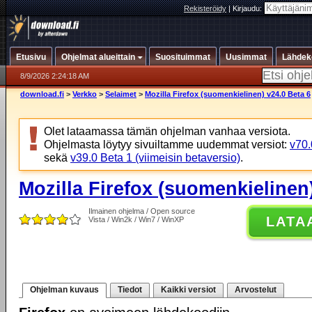
Rekisteröidy
|
Kirjaudu:
Etusivu
Ohjelmat alueittain
Suosituimmat
Uusimmat
Lähdek
8/9/2026 2:24:18 AM
download.fi
>
Verkko
>
Selaimet
>
Mozilla Firefox (suomenkielinen) v24.0 Beta 6
Olet lataamassa tämän ohjelman vanhaa versiota.
Ohjelmasta löytyy sivuiltamme uudemmat versiot:
v70.
sekä
v39.0 Beta 1 (viimeisin betaversio)
.
Mozilla Firefox (suomenkielinen)
Ilmainen ohjelma / Open source
LATA
Vista / Win2k / Win7 / WinXP
Ohjelman kuvaus
Tiedot
Kaikki versiot
Arvostelut