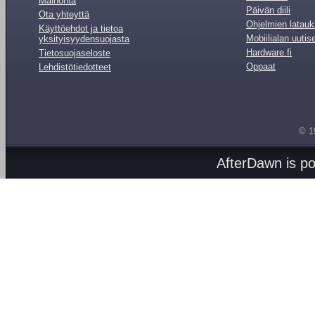
Mainonta
Päivän diili
Ota yhteyttä
Ohjelmien latauk
Käyttöehdot ja tietoa
Mobiilialan uutis
yksityisyydensuojasta
Hardware.fi
Tietosuojaseloste
Oppaat
Lehdistötiedotteet
© 1
AfterDawn is p