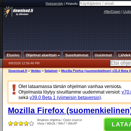
Rekisteröidy
|
Kirjaudu:
AfterDawn
|
Uuti
Etusivu
Ohjelmat alueittain
Suosituimmat
Uusimmat
Lähdek
8/8/2026 12:56:46 PM
Download.fi
>
Verkko
>
Selaimet
>
Mozilla Firefox (suomenkielinen) v31.0 Beta 4
Olet lataamassa tämän ohjelman vanhaa versiota.
Ohjelmasta löytyy sivuiltamme uudemmat versiot:
v70.
sekä
v39.0 Beta 1 (viimeisin betaversio)
.
Mozilla Firefox (suomenkielinen)
Ilmainen ohjelma / Open source
LATA
Vista / Win2k / Win7 / WinXP