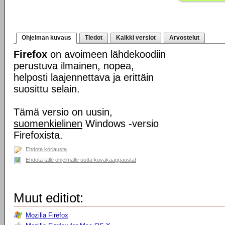
Ohjelman kuvaus
Tiedot
Kaikki versiot
Arvostelut
Firefox
on avoimeen lähdekoodiin
perustuva ilmainen, nopea,
helposti laajennettava ja erittäin
suosittu selain.
Tämä versio on uusin,
suomenkielinen
Windows -versio
Firefoxista.
Ehdota korjausta
Ehdota tälle ohjelmalle uutta kuvakaappausta!
Muut editiot:
Mozilla Firefox