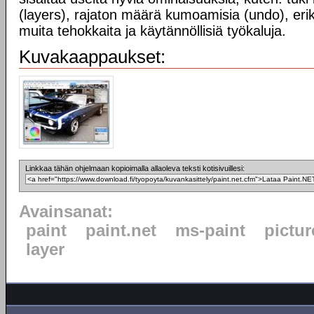
(layers), rajaton määrä kumoamisia (undo), erik
muita tehokkaita ja käytännöllisiä työkaluja.
Kuvakaappaukset:
Linkkaa tähän ohjelmaan kopioimalla allaoleva teksti kotisivuillesi:
Avainsanat:
paint
paint.net
ms-paint
pictur
layer