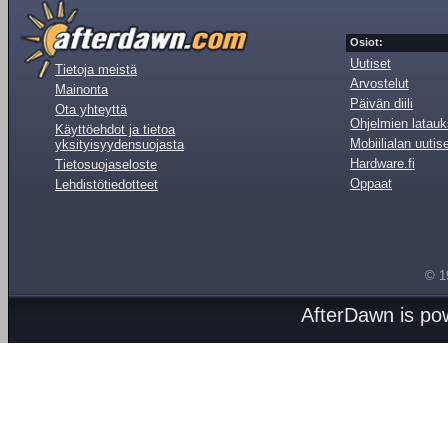
Osiot:
Uutiset
Tietoja meistä
Arvostelut
Mainonta
Päivän diili
Ota yhteyttä
Ohjelmien latauk
Käyttöehdot ja tietoa
Mobiilialan uutis
yksityisyydensuojasta
Hardware.fi
Tietosuojaseloste
Oppaat
Lehdistötiedotteet
© 1
AfterDawn is p