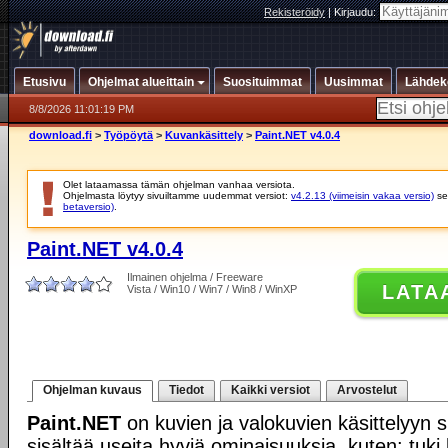
Rekisteröidy
|
Kirjaudu:
Etusivu
Ohjelmat alueittain
Suosituimmat
Uusimmat
Lähdek
8/8/2026 11:01:19 PM
download.fi
>
Työpöytä
>
Kuvankäsittely
>
Paint.NET v4.0.4
Olet lataamassa tämän ohjelman vanhaa versiota.
Ohjelmasta löytyy sivuiltamme uudemmat versiot:
v4.2.13 (viimeisin vakaa versio)
se
betaversio)
.
Paint.NET v4.0.4
Ilmainen ohjelma / Freeware
LATA
Vista / Win10 / Win7 / Win8 / WinXP
Ohjelman kuvaus
Tiedot
Kaikki versiot
Arvostelut
Paint.NET
on kuvien ja valokuvien käsittelyyn s
sisältää useita hyviä ominaisuuksia, kuten: tuki 