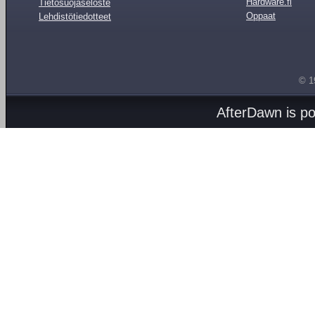
Hardware.fi
Tietosuojaseloste
Oppaat
Lehdistötiedotteet
© 1
AfterDawn is p