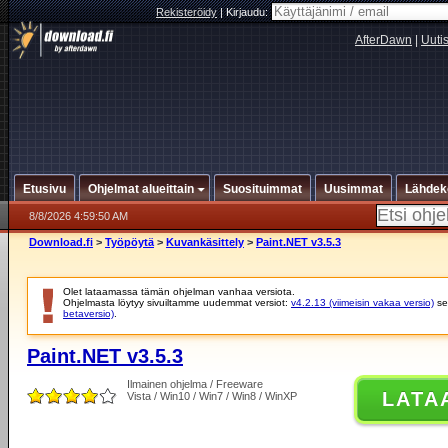
Rekisteröidy
|
Kirjaudu:
AfterDawn
|
Uuti
Etusivu
Ohjelmat alueittain
Suosituimmat
Uusimmat
Lähdek
8/8/2026 4:59:50 AM
Download.fi
>
Työpöytä
>
Kuvankäsittely
>
Paint.NET v3.5.3
Olet lataamassa tämän ohjelman vanhaa versiota.
Ohjelmasta löytyy sivuiltamme uudemmat versiot:
v4.2.13 (viimeisin vakaa versio)
se
betaversio)
.
Paint.NET v3.5.3
Ilmainen ohjelma / Freeware
LATA
Vista / Win10 / Win7 / Win8 / WinXP