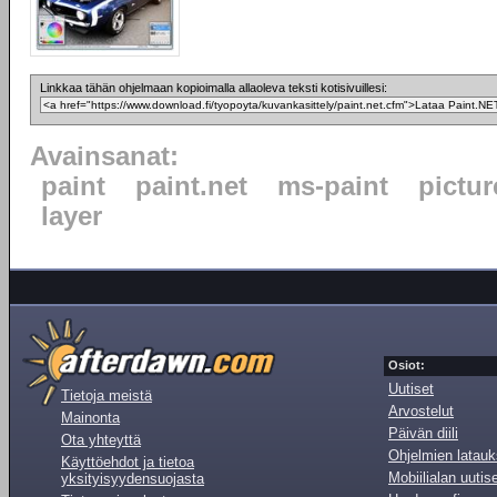
Linkkaa tähän ohjelmaan kopioimalla allaoleva teksti kotisivuillesi:
Avainsanat:
paint
paint.net
ms-paint
pictur
layer
Osiot:
Uutiset
Tietoja meistä
Arvostelut
Mainonta
Päivän diili
Ota yhteyttä
Ohjelmien latauk
Käyttöehdot ja tietoa
Mobiilialan uutis
yksityisyydensuojasta