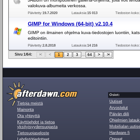
JAlbum on monipuolinen galleria-ohjelma, jolla voit tehdä 
valokuva-albumeita verkossa.
Päivitetty:
19.7.2020
Latauksia:
15 013
Tiedoston koko:
GIMP for Windows (64-bit) v2.10.4
GIMP on ilmainen ohjelma kuva-tiedostojen luontiin, kats
editointiin.
Päivitetty:
2.8.2018
Latauksia:
14 216
Tiedoston koko:
Sivu 1/64:
...
1
2
3
64
Osiot:
Uutiset
Tietoja meistä
Arvostelut
Mainonta
Päivän diili
Ota yhteyttä
Ohjelmien latauk
Käyttöehdot ja tietoa
Mobiilialan uutis
yksityisyydensuojasta
Hardware.fi
Tietosuojaseloste
Oppaat
Lehdistötiedotteet