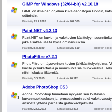
GIMP for Windows (32/64-bit) v2.10.18
GIMP on ilmainen ohjelma kuva-tiedostojen luontiin, kats
editointiin.
Päivitetty:
25.2.2020
Latauksia:
467 309
Tiedoston koko:
Paint.NET v4.2.13
Paint.NET on kuvien ja valokuvien käsittelyyn suunnitelt
joka sisältää useita hyviä ominaisuuksia.
Päivitetty:
6.8.2020
Latauksia:
289 619
Tiedoston koko:
PhotoFiltre v7.2.1
PhotoFiltre on täysverinen kuvien jälkikäsittelyohjelma. V
kuville yksinkertaisia ja monimutkaisia muokkauksia, sekä
niihin lukuisia filttereitä.
Päivitetty:
3.3.2015
Latauksia:
76 112
Tiedoston koko:
Adobe PhotoShop CS3
Adobe PhotoShop tunnetaan nykyään sen loistavien
kuvanmuokkauksen ja -prosessoinnin sekä valokuvausty
ansiosta yhtenä parhaista grafiikkaohjelmista.
Päivitetty:
22.3.2012
Latauksia:
73 812
Tiedoston koko: