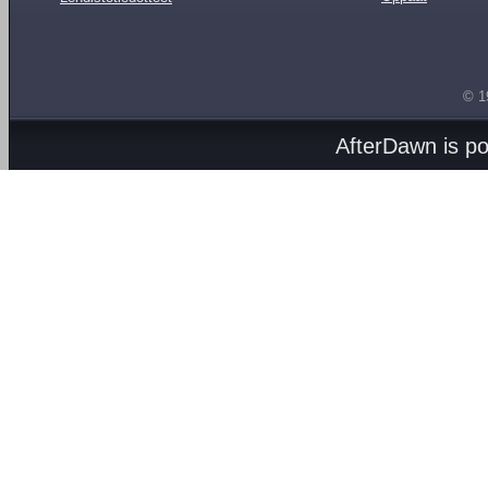
© 1
AfterDawn is p