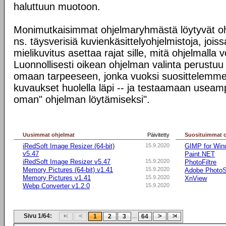
haluttuun muotoon.
Monimutkaisimmat ohjelmaryhmästä löytyvät oh
ns. täysverisiä kuvienkäsittelyohjelmistoja, jois
mielikuvitus asettaa rajat sille, mitä ohjelmalla
Luonnollisesti oikean ohjelman valinta perustuu p
omaan tarpeeseen, jonka vuoksi suosittelemme
kuvaukset huolella läpi -- ja testaamaan useam
oman" ohjelman löytämiseksi".
Uusimmat ohjelmat
Päivitetty
Suosituimmat 
iRedSoft Image Resizer (64-bit)
15.9.2020
GIMP for Wind
v5.47
Paint.NET
iRedSoft Image Resizer v5.47
15.9.2020
PhotoFiltre
Memory Pictures (64-bit) v1.41
15.9.2020
Adobe Photo
Memory Pictures v1.41
15.9.2020
XnView
Webp Converter v1.2.0
15.9.2020
Sivu 1/64:
...
1
2
3
64