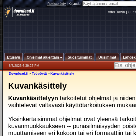
Rekisteröidy
|
Kirjaudu:
AfterDawn
|
Uuti
Etusivu
Ohjelmat alueittain
Suosituimmat
Uusimmat
Lähdek
8/8/2026 6:39:27 PM
Download.fi
>
Työpöytä
>
Kuvankäsittely
Kuvankäsittely
Kuvankäsittelyyn
tarkoitetut ohjelmat ja niide
vaihtelevat valtavasti käyttötarkoituksen mukaa
Yksinkertaisimmat ohjelmat ovat yleensä tarkoit
kuvanmuokkaukseen -- punasilmäisyyden poist
muuttamiseen eri kokoon tai eri formaattiin tai