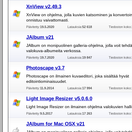
XnView v2.49.3
XnView on ohjelma, jolla kuvien katsominen ja konverto
onnistuu vaivattomasti.
Päivitetty:
19.5.2020
Latauksia:
52 618
Tiedoston koko:
JAlbum v21
JAlbum on monipuolinen galleria-ohjelma, jolla voit tehdä 
valokuva-albumeita verkossa.
Päivitetty:
19.7.2020
Latauksia:
19 847
Tiedoston koko:
Photoscape v3.7
Photoscape on ilmainen kuvaeditori, joka sisältää hyvät
editointiominaisuudet.
Päivitetty:
11.9.2014
Latauksia:
17 994
Tiedoston koko:
Light Image Resizer v5.0.6.0
Light Image Resizer on ilmainen ohjelma valokuvien hall
Päivitetty:
9.5.2017
Latauksia:
17 263
Tiedoston koko:
JAlbum for Mac OSX v21