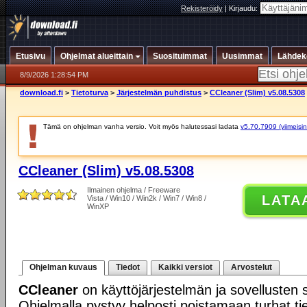
Rekisteröidy
|
Kirjaudu:
Etusivu
Ohjelmat alueittain
Suosituimmat
Uusimmat
Lähdek
8/9/2026 1:28:54 PM
download.fi
>
Tietoturva
>
Järjestelmän puhdistus
>
CCleaner (Slim) v5.08.5308
Tämä on ohjelman vanha versio. Voit myös halutessasi ladata
v5.70.7909 (viimeisin
CCleaner (Slim) v5.08.5308
Ilmainen ohjelma / Freeware
LATA
Vista / Win10 / Win2k / Win7 / Win8 /
WinXP
Ohjelman kuvaus
Tiedot
Kaikki versiot
Arvostelut
CCleaner
on käyttöjärjestelmän ja sovellusten s
Ohjelmalla pystyy helposti poistamaan turhat tie