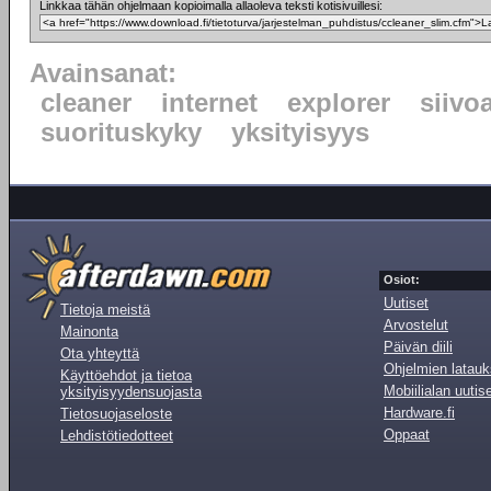
Linkkaa tähän ohjelmaan kopioimalla allaoleva teksti kotisivuillesi:
Avainsanat:
cleaner
internet
explorer
siivo
suorituskyky
yksityisyys
Osiot:
Uutiset
Tietoja meistä
Arvostelut
Mainonta
Päivän diili
Ota yhteyttä
Ohjelmien latauk
Käyttöehdot ja tietoa
Mobiilialan uutis
yksityisyydensuojasta
Hardware.fi
Tietosuojaseloste
Oppaat
Lehdistötiedotteet