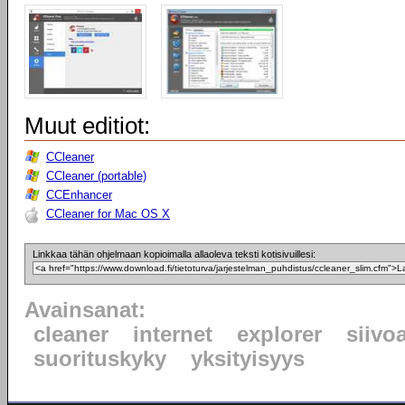
Muut editiot:
CCleaner
CCleaner (portable)
CCEnhancer
CCleaner for Mac OS X
Linkkaa tähän ohjelmaan kopioimalla allaoleva teksti kotisivuillesi:
Avainsanat:
cleaner
internet
explorer
siivo
suorituskyky
yksityisyys