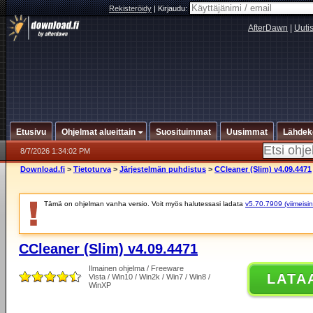
Rekisteröidy
|
Kirjaudu:
AfterDawn
|
Uuti
Etusivu
Ohjelmat alueittain
Suosituimmat
Uusimmat
Lähdek
8/7/2026 1:34:02 PM
Download.fi
>
Tietoturva
>
Järjestelmän puhdistus
>
CCleaner (Slim) v4.09.4471
Tämä on ohjelman vanha versio. Voit myös halutessasi ladata
v5.70.7909 (viimeisin
CCleaner (Slim) v4.09.4471
Ilmainen ohjelma / Freeware
LATA
Vista / Win10 / Win2k / Win7 / Win8 /
WinXP