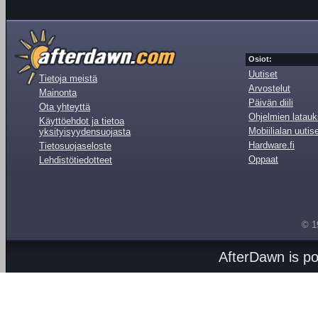
Osiot:
Uutiset
Tietoja meistä
Arvostelut
Mainonta
Päivän diili
Ota yhteyttä
Ohjelmien latauk
Käyttöehdot ja tietoa
Mobiilialan uutis
yksityisyydensuojasta
Hardware.fi
Tietosuojaseloste
Oppaat
Lehdistötiedotteet
© 1
AfterDawn is p