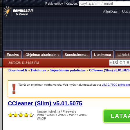
Rekisteröidy
|
Kirjaudu:
AfterDawn
|
Uuti
Etusivu
Ohjelmat alueittain
Suosituimmat
Uusimmat
Lähdek
8/6/2026 11:34:36 PM
Download.fi
>
Tietoturva
>
Järjestelmän puhdistus
>
CCleaner (Slim) v5.01.5075
Tämä on ohjelman vanha versio. Voit myös halutessasi ladata
v5.70.7909 (viimeisin
CCleaner (Slim) v5.01.5075
Ilmainen ohjelma / Freeware
LATA
Vista / Win10 / Win2k / Win7 / Win8 /
WinXP