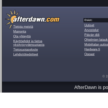
Osiot:
Uutiset
Tietoja meistä
Arvostelut
Mainonta
Päivän diili
Ota yhteyttä
Ohjelmien latauk
Käyttöehdot ja tietoa
Mobiilialan uutis
yksityisyydensuojasta
Hardware.fi
Tietosuojaseloste
Oppaat
Lehdistötiedotteet
© 1
AfterDawn is p