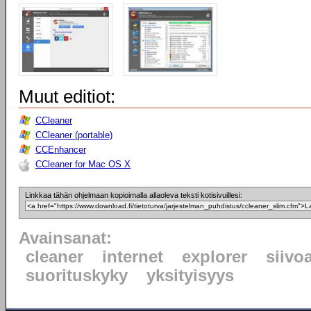
Muut editiot:
CCleaner
CCleaner (portable)
CCEnhancer
CCleaner for Mac OS X
Linkkaa tähän ohjelmaan kopioimalla allaoleva teksti kotisivuillesi:
Avainsanat:
cleaner
internet
explorer
siivo
suorituskyky
yksityisyys