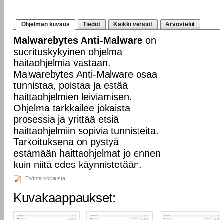
Ohjelman kuvaus
Tiedot
Kaikki versiot
Arvostelut
Malwarebytes Anti-Malware
on
suorituskykyinen ohjelma
haitaohjelmia vastaan.
Malwarebytes Anti-Malware osaa
tunnistaa, poistaa ja estää
haittaohjelmien leiviamisen.
Ohjelma tarkkailee jokaista
prosessia ja yrittää etsiä
haittaohjelmiin sopivia tunnisteita.
Tarkoituksena on pystyä
estämään haittaohjelmat jo ennen
kuin niitä edes käynnistetään.
Ehdota korjausta
Kuvakaappaukset: