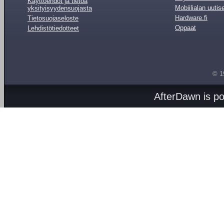
Käyttöehdot ja tietoa
Mobiilialan uutis
yksityisyydensuojasta
Hardware.fi
Tietosuojaseloste
Oppaat
Lehdistötiedotteet
© 1
AfterDawn is p