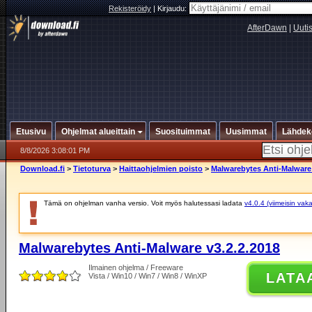
Rekisteröidy
|
Kirjaudu:
AfterDawn
|
Uuti
Etusivu
Ohjelmat alueittain
Suosituimmat
Uusimmat
Lähdek
8/8/2026 3:08:01 PM
Download.fi
>
Tietoturva
>
Haittaohjelmien poisto
>
Malwarebytes Anti-Malware 
Tämä on ohjelman vanha versio. Voit myös halutessasi ladata
v4.0.4 (viimeisin vak
Malwarebytes Anti-Malware v3.2.2.2018
Ilmainen ohjelma / Freeware
LATA
Vista / Win10 / Win7 / Win8 / WinXP