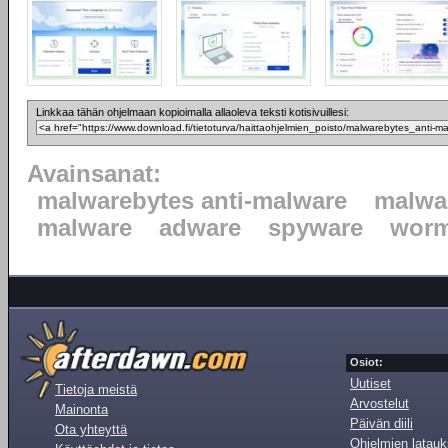
Linkkaa tähän ohjelmaan kopioimalla allaoleva teksti kotisivuillesi:
Avainsanat:
malwarebytes anti-malware
malwa
malware
adware
spyware
wor
Osiot:
Uutiset
Tietoja meistä
Arvostelut
Mainonta
Päivän diili
Ota yhteyttä
Ohjelmien latauk