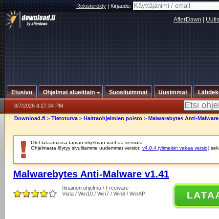
Rekisteröidy
|
Kirjaudu:
AfterDawn
|
Uuti
Etusivu
Ohjelmat alueittain
Suosituimmat
Uusimmat
Lähdek
8/7/2026 4:27:34 PM
Download.fi
>
Tietoturva
>
Haittaohjelmien poisto
>
Malwarebytes Anti-Malware
Olet lataamassa tämän ohjelman vanhaa versiota.
Ohjelmasta löytyy sivuiltamme uudemmat versiot:
v4.0.4 (viimeisin vakaa versio)
se
Malwarebytes Anti-Malware v1.41
Ilmainen ohjelma / Freeware
LATA
Vista / Win10 / Win7 / Win8 / WinXP