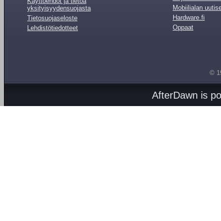
Käyttöehdot ja tietoa
Mobiilialan uutis
yksityisyydensuojasta
Hardware.fi
Tietosuojaseloste
Oppaat
Lehdistötiedotteet
© 1
AfterDawn is p