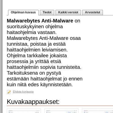
Ohjelman kuvaus
Tiedot
Kaikki versiot
Arvostelut
Malwarebytes Anti-Malware
on
suorituskykyinen ohjelma
haitaohjelmia vastaan.
Malwarebytes Anti-Malware osaa
tunnistaa, poistaa ja estää
haittaohjelmien leiviamisen.
Ohjelma tarkkailee jokaista
prosessia ja yrittää etsiä
haittaohjelmiin sopivia tunnisteita.
Tarkoituksena on pystyä
estämään haittaohjelmat jo ennen
kuin niitä edes käynnistetään.
Ehdota korjausta
Kuvakaappaukset: