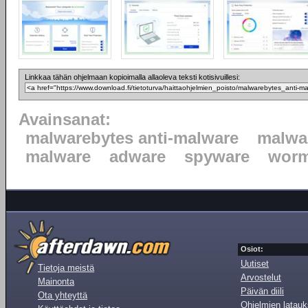
Linkkaa tähän ohjelmaan kopioimalla allaoleva teksti kotisivuillesi:
Avainsanat:
malwarebytes anti-malware
malwa
malware
adware
spyware
wor
Osiot:
Uutiset
Tietoja meistä
Arvostelut
Mainonta
Päivän diili
Ota yhteyttä
Ohjelmien latauk