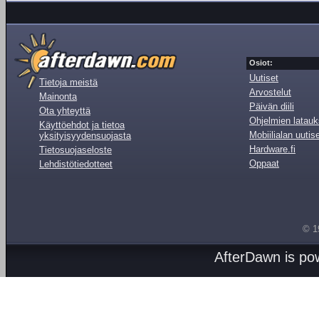
Osiot:
Uutiset
Tietoja meistä
Arvostelut
Mainonta
Päivän diili
Ota yhteyttä
Ohjelmien latauk
Käyttöehdot ja tietoa
Mobiilialan uutis
yksityisyydensuojasta
Hardware.fi
Tietosuojaseloste
Oppaat
Lehdistötiedotteet
© 1
AfterDawn is p