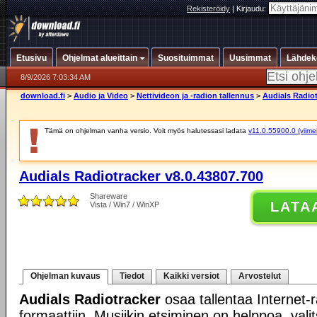
Rekisteröidy
|
Kirjaudu:
Etusivu
Ohjelmat alueittain
Suosituimmat
Uusimmat
Lähdek
8/9/2026 7:03:34 AM
download.fi
>
Audio ja Video
>
Nettivideon ja -radion tallennus
>
Audials Radiot
Tämä on ohjelman vanha versio. Voit myös halutessasi ladata
v11.0.55900.0 (viimei
Audials Radiotracker v8.0.43807.700
Shareware
LATA
Vista / Win7 / WinXP
Ohjelman kuvaus
Tiedot
Kaikki versiot
Arvostelut
Audials Radiotracker
osaa tallentaa Internet-
formaattiin. Musiikin etsiminen on helppoa, valits