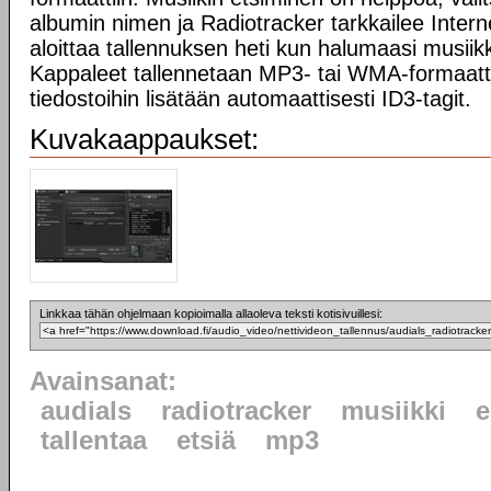
albumin nimen ja Radiotracker tarkkailee Intern
aloittaa tallennuksen heti kun halumaasi musiikk
Kappaleet tallennetaan MP3- tai WMA-formaattii
tiedostoihin lisätään automaattisesti ID3-tagit.
Kuvakaappaukset:
Linkkaa tähän ohjelmaan kopioimalla allaoleva teksti kotisivuillesi:
Avainsanat:
audials
radiotracker
musiikki
e
tallentaa
etsiä
mp3