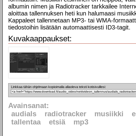
albumin nimen ja Radiotracker tarkkailee Intern
aloittaa tallennuksen heti kun halumaasi musiikk
Kappaleet tallennetaan MP3- tai WMA-formaattii
tiedostoihin lisätään automaattisesti ID3-tagit.
Kuvakaappaukset:
Linkkaa tähän ohjelmaan kopioimalla allaoleva teksti kotisivuillesi:
Avainsanat:
audials
radiotracker
musiikki
e
tallentaa
etsiä
mp3