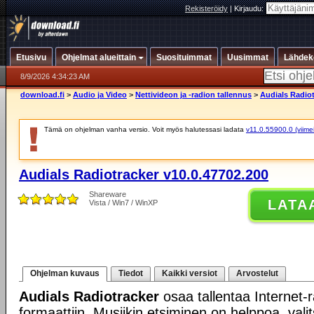
Rekisteröidy
|
Kirjaudu:
Etusivu
Ohjelmat alueittain
Suosituimmat
Uusimmat
Lähdek
8/9/2026 4:34:23 AM
download.fi
>
Audio ja Video
>
Nettivideon ja -radion tallennus
>
Audials Radiot
Tämä on ohjelman vanha versio. Voit myös halutessasi ladata
v11.0.55900.0 (viimei
Audials Radiotracker v10.0.47702.200
Shareware
LATA
Vista / Win7 / WinXP
Ohjelman kuvaus
Tiedot
Kaikki versiot
Arvostelut
Audials Radiotracker
osaa tallentaa Internet-
formaattiin. Musiikin etsiminen on helppoa, valits