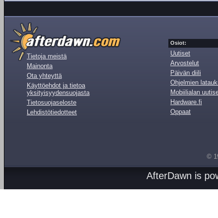
Osiot:
Uutiset
Tietoja meistä
Arvostelut
Mainonta
Päivän diili
Ota yhteyttä
Ohjelmien latauk
Käyttöehdot ja tietoa
Mobiilialan uutis
yksityisyydensuojasta
Hardware.fi
Tietosuojaseloste
Oppaat
Lehdistötiedotteet
© 1
AfterDawn is p