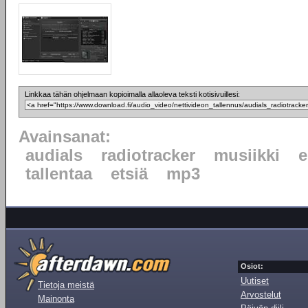
Linkkaa tähän ohjelmaan kopioimalla allaoleva teksti kotisivuillesi:
Avainsanat:
audials
radiotracker
musiikki
e
tallentaa
etsiä
mp3
Osiot:
Uutiset
Tietoja meistä
Arvostelut
Mainonta