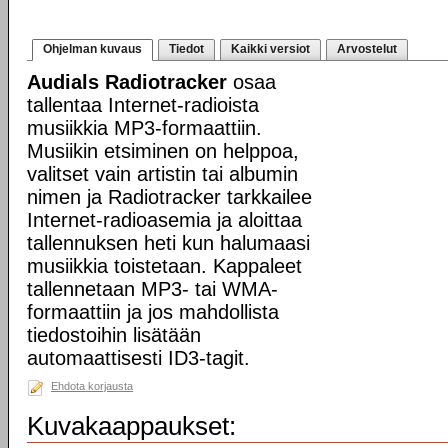
Ohjelman kuvaus
Tiedot
Kaikki versiot
Arvostelut
Audials Radiotracker
osaa
tallentaa Internet-radioista
musiikkia MP3-formaattiin.
Musiikin etsiminen on helppoa,
valitset vain artistin tai albumin
nimen ja Radiotracker tarkkailee
Internet-radioasemia ja aloittaa
tallennuksen heti kun halumaasi
musiikkia toistetaan. Kappaleet
tallennetaan MP3- tai WMA-
formaattiin ja jos mahdollista
tiedostoihin lisätään
automaattisesti ID3-tagit.
Ehdota korjausta
Kuvakaappaukset: