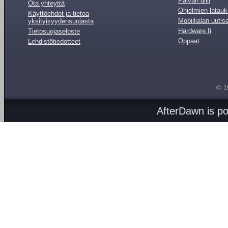
Päivän diili
Ota yhteyttä
Ohjelmien latauk
Käyttöehdot ja tietoa
Mobiilialan uutis
yksityisyydensuojasta
Hardware.fi
Tietosuojaseloste
Oppaat
Lehdistötiedotteet
© 1
AfterDawn is p