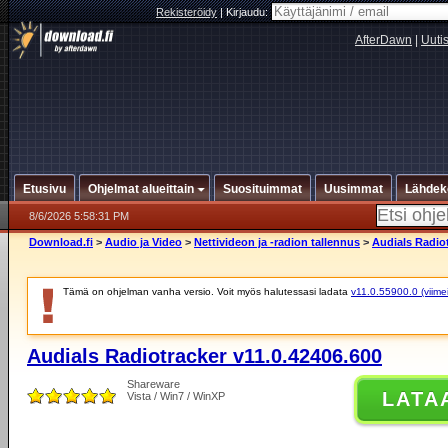
Rekisteröidy
|
Kirjaudu:
AfterDawn
|
Uuti
Etusivu
Ohjelmat alueittain
Suosituimmat
Uusimmat
Lähdek
8/6/2026 5:58:31 PM
Download.fi
>
Audio ja Video
>
Nettivideon ja -radion tallennus
>
Audials Radiot
Tämä on ohjelman vanha versio. Voit myös halutessasi ladata
v11.0.55900.0 (viimei
Audials Radiotracker v11.0.42406.600
Shareware
LATA
Vista / Win7 / WinXP