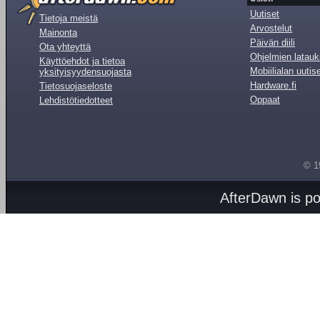
Uutiset
Tietoja meistä
Arvostelut
Mainonta
Päivän diili
Ota yhteyttä
Ohjelmien latauk
Käyttöehdot ja tietoa
Mobiilialan uutis
yksityisyydensuojasta
Hardware.fi
Tietosuojaseloste
Oppaat
Lehdistötiedotteet
© 1
AfterDawn is p