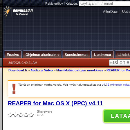
Rekisteröidy
|
Kirjaudu:
AfterDawn
|
Uuti
Etusivu
Ohjelmat alueittain
Suosituimmat
Uusimmat
Lähdek
8/8/2026 9:40:21 AM
Download.fi
>
Audio ja Video
>
Musiikkitiedostojen muokkaus
>
REAPER for Mac
Tämä on ohjelman vanha versio. Voit myös halutessasi ladata
v4.75 (viimeisin vaka
REAPER for Mac OS X (PPC) v4.11
Shareware
LATA
OSX