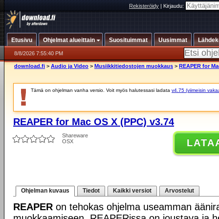
Rekisteröidy
|
Kirjaudu:
Etusivu
Ohjelmat alueittain
Suosituimmat
Uusimmat
Lähdek
8/8/2026 7:55:40 PM
download.fi
>
Audio ja Video
>
Musiikkitiedostojen muokkaus
>
REAPER for Mac
Tämä on ohjelman vanha versio. Voit myös halutessasi ladata
v4.75 (viimeisin vaka
REAPER for Mac OS X (PPC) v3.74
Shareware
LATA
OSX
Ohjelman kuvaus
Tiedot
Kaikki versiot
Arvostelut
REAPER
on tehokas ohjelma useamman äänira
muokkaamiseen. REAPERissa on joustava ja he