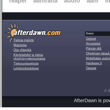
reaper
ääniraita
audio
ääni
m
Osiot:
Uutiset
Tietoja meistä
Arvostelut
Mainonta
Päivän diili
Ota yhteyttä
Ohjelmien latauk
Käyttöehdot ja tietoa
Mobiilialan uutis
yksityisyydensuojasta
Hardware.fi
Tietosuojaseloste
Oppaat
Lehdistötiedotteet
© 1
AfterDawn is p