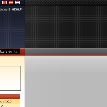
dware.fi
|
HIGH.FI
s 7/8/10
 X