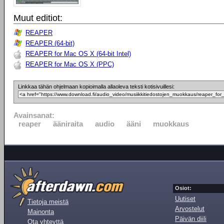
Muut editiot:
REAPER
REAPER (64-bit)
REAPER for Mac OS X (64-bit Intel)
REAPER for Mac OS X (PPC)
Linkkaa tähän ohjelmaan kopioimalla allaoleva teksti kotisivuillesi:
Avainsanat:
reaper
ääniraita
audio
ääni
muokkaus
Osiot:
Uutiset
Tietoja meistä
Arvostelut
Mainonta
Päivän diili
Ota yhteyttä