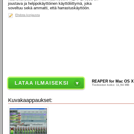
joustava ja helppokäyttöinen käyttöliittymä, joka
soveltuu sekä ammatti, että harrastuskäyttöön.
Ehdota korjausta
REAPER for Mac OS X (
LATAA ILMAISEKSI
Tiedoston koko: 11,94 MB
Kuvakaappaukset: