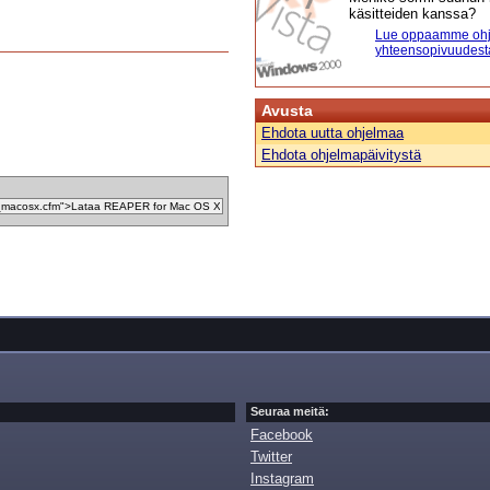
käsitteiden kanssa?
Lue oppaamme ohj
yhteensopivuudest
Avusta
Ehdota uutta ohjelmaa
Ehdota ohjelmapäivitystä
Seuraa meitä:
Facebook
Twitter
Instagram