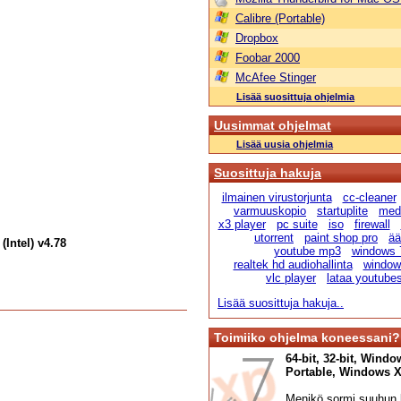
Calibre (Portable)
Dropbox
Foobar 2000
McAfee Stinger
Lisää suosittuja ohjelmia
Uusimmat ohjelmat
Lisää uusia ohjelmia
Suosittuja hakuja
ilmainen virustorjunta
cc-cleaner
varmuuskopio
startuplite
medi
x3 player
pc suite
iso
firewall
utorrent
paint shop pro
ää
Intel) v4.78
youtube mp3
windows 
realtek hd audiohallinta
windows
vlc player
lataa youtube
Lisää suosittuja hakuja..
Toimiiko ohjelma koneessani?
64-bit, 32-bit, Windo
Portable, Windows XP,
Menikö sormi suuhun l