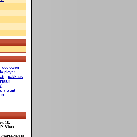
cccleaner
a player
ati
pakkaus
niajuri
7
 7 ajurit
sta
ws 10,
 Vista, ...
yhenteiden ja