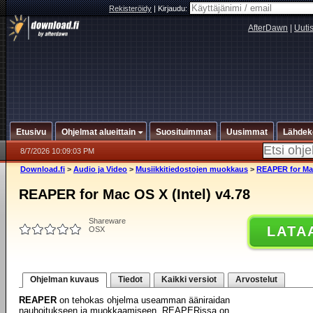
Rekisteröidy
|
Kirjaudu:
AfterDawn
|
Uuti
Etusivu
Ohjelmat alueittain
Suosituimmat
Uusimmat
Lähdek
8/7/2026 10:09:03 PM
Download.fi
>
Audio ja Video
>
Musiikkitiedostojen muokkaus
>
REAPER for Mac
REAPER for Mac OS X (Intel) v4.78
Shareware
LATA
OSX
Ohjelman kuvaus
Tiedot
Kaikki versiot
Arvostelut
REAPER
on tehokas ohjelma useamman ääniraidan
nauhoitukseen ja muokkaamiseen. REAPERissa on