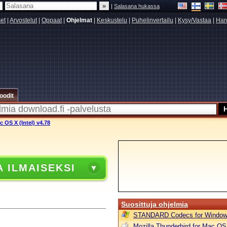
|
Salasana hukassa
set
|
Arvostelut
|
Oppaat
|
Ohjelmat
|
Keskustelu
|
Puhelinvertailu
|
Kysy/Vastaa
|
Har
oodit
 OS X (Intel) v4.78
A ILMAISEKSI
Suosittuja ohjelmia
STANDARD Codecs for Window
Mozilla Thunderbird for Mac OS