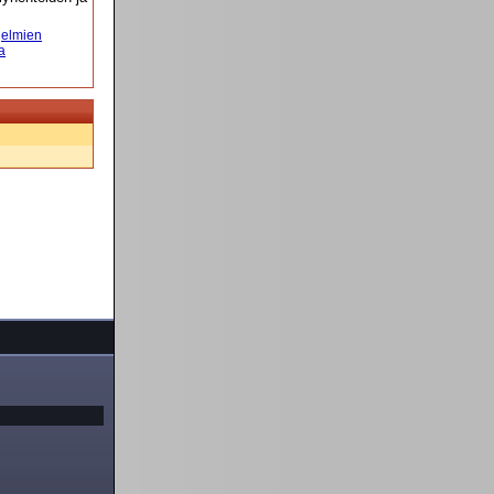
elmien
a