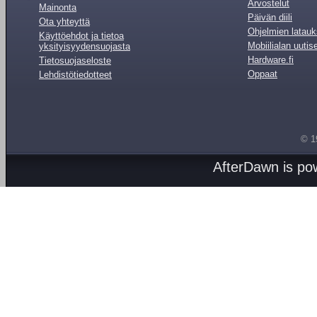
Arvostelut
Mainonta
Päivän diili
Ota yhteyttä
Ohjelmien latauk
Käyttöehdot ja tietoa
Mobiilialan uutis
yksityisyydensuojasta
Hardware.fi
Tietosuojaseloste
Oppaat
Lehdistötiedotteet
© 1
AfterDawn is p