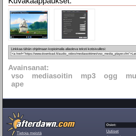
Kuvakaappaukset:
Linkkaa tähän ohjelmaan kopioimalla allaoleva teksti kotisivuillesi:
Avainsanat:
vso
mediasoitin
mp3
ogg
mu
ape
Osiot:
Uutiset
Tietoja meistä