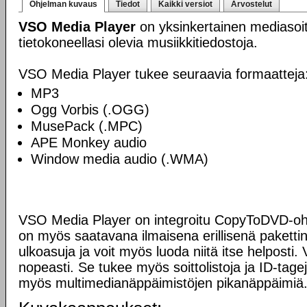
Ohjelman kuvaus
Tiedot
Kaikki versiot
Arvostelut
VSO Media Player
on yksinkertainen mediasoitin
tietokoneellasi olevia musiikkitiedostoja.
VSO Media Player tukee seuraavia formaatteja
MP3
Ogg Vorbis (.OGG)
MusePack (.MPC)
APE Monkey audio
Window media audio (.WMA)
VSO Media Player on integroitu CopyToDVD-ohj
on myös saatavana ilmaisena erillisenä paketti
ulkoasuja ja voit myös luoda niitä itse helposti.
nopeasti. Se tukee myös soittolistoja ja ID-tage
myös multimedianäppäimistöjen pikanäppäimiä