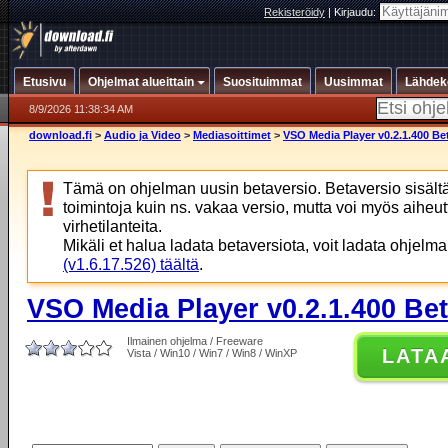
Rekisteröidy
|
Kirjaudu:
Etusivu
Ohjelmat alueittain
Suosituimmat
Uusimmat
Lähdek
8/9/2026 11:38:34 AM
download.fi
>
Audio ja Video
>
Mediasoittimet
>
VSO Media Player v0.2.1.400 Be
Tämä on ohjelman uusin betaversio. Betaversio sisä
toimintoja kuin ns. vakaa versio, mutta voi myös aiheu
virhetilanteita.
Mikäli et halua ladata betaversiota, voit ladata ohjelm
(v1.6.17.526) täältä
.
VSO Media Player v0.2.1.400 Be
Ilmainen ohjelma / Freeware
LATA
Vista / Win10 / Win7 / Win8 / WinXP