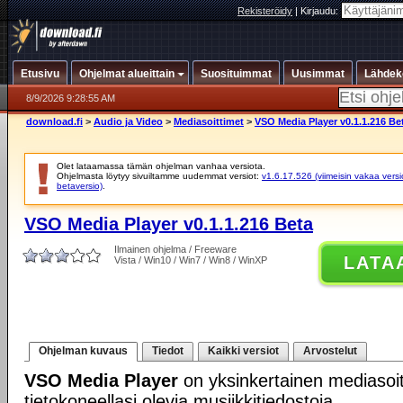
Rekisteröidy
|
Kirjaudu:
Etusivu
Ohjelmat alueittain
Suosituimmat
Uusimmat
Lähdek
8/9/2026 9:28:55 AM
download.fi
>
Audio ja Video
>
Mediasoittimet
>
VSO Media Player v0.1.1.216 Be
Olet lataamassa tämän ohjelman vanhaa versiota.
Ohjelmasta löytyy sivuiltamme uudemmat versiot:
v1.6.17.526 (viimeisin vakaa versi
betaversio)
.
VSO Media Player v0.1.1.216 Beta
Ilmainen ohjelma / Freeware
LATA
Vista / Win10 / Win7 / Win8 / WinXP
Ohjelman kuvaus
Tiedot
Kaikki versiot
Arvostelut
VSO Media Player
on yksinkertainen mediasoitin
tietokoneellasi olevia musiikkitiedostoja.