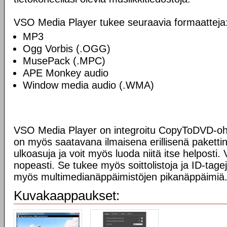
VSO Media Player tukee seuraavia formaatteja
MP3
Ogg Vorbis (.OGG)
MusePack (.MPC)
APE Monkey audio
Window media audio (.WMA)
VSO Media Player on integroitu CopyToDVD-ohj
on myös saatavana ilmaisena erillisenä paketti
ulkoasuja ja voit myös luoda niitä itse helposti.
nopeasti. Se tukee myös soittolistoja ja ID-tage
myös multimedianäppäimistöjen pikanäppäimiä
Kuvakaappaukset: