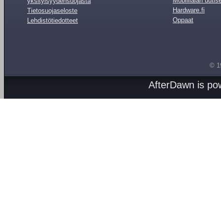
Mobiilialan uutis
yksityisyydensuojasta
Hardware.fi
Tietosuojaseloste
Oppaat
Lehdistötiedotteet
© 1
AfterDawn is p