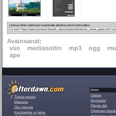
Linkkaa tähän ohjelmaan kopioimalla allaoleva teksti kotisivuillesi:
Avainsanat:
vso
mediasoitin
mp3
ogg
mu
ape
Osiot:
Uutiset
Tietoja meistä
Arvostelut
Mainonta
Päivän diili
Ota yhteyttä
Ohjelmien latauk
Käyttöehdot ja tietoa