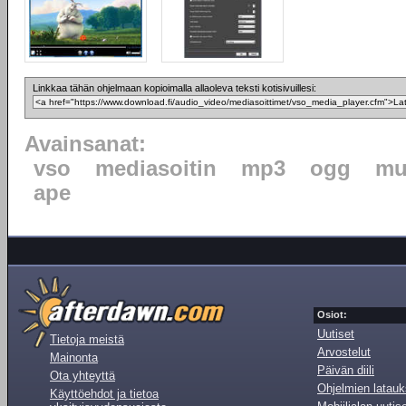
Linkkaa tähän ohjelmaan kopioimalla allaoleva teksti kotisivuillesi:
Avainsanat:
vso
mediasoitin
mp3
ogg
mu
ape
Osiot:
Uutiset
Tietoja meistä
Arvostelut
Mainonta
Päivän diili
Ota yhteyttä
Ohjelmien latauk
Käyttöehdot ja tietoa