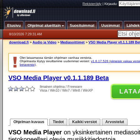
Rekisteröidy
|
Kirjaudu:
Etusivu
Ohjelmat alueittain
Suosituimmat
Uusimmat
Lähdek
8/10/2026 7:29:31 AM
download.fi
>
Audio ja Video
>
Mediasoittimet
>
VSO Media Player v0.1.1.189 Be
Olet lataamassa tämän ohjelman vanhaa versiota.
Ohjelmasta löytyy sivuiltamme uudemmat versiot:
v1.6.17.526 (viimeisin vakaa versi
betaversio)
.
VSO Media Player v0.1.1.189 Beta
Ilmainen ohjelma / Freeware
LATA
Vista / Win10 / Win7 / Win8 / WinXP
Ohjelman kuvaus
Tiedot
Kaikki versiot
Arvostelut
VSO Media Player
on yksinkertainen mediasoitin
tietokoneellasi olevia musiikkitiedostoja.