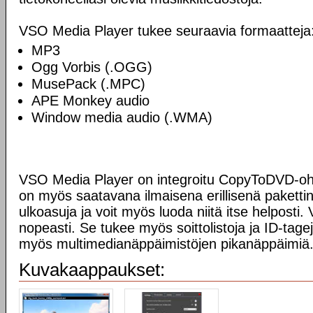
VSO Media Player tukee seuraavia formaatteja
MP3
Ogg Vorbis (.OGG)
MusePack (.MPC)
APE Monkey audio
Window media audio (.WMA)
VSO Media Player on integroitu CopyToDVD-ohj
on myös saatavana ilmaisena erillisenä paketti
ulkoasuja ja voit myös luoda niitä itse helposti.
nopeasti. Se tukee myös soittolistoja ja ID-tage
myös multimedianäppäimistöjen pikanäppäimiä
Kuvakaappaukset: