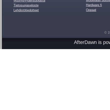
Mobiilialan uutis
yksityisyydensuojasta
Hardware.fi
Tietosuojaseloste
Oppaat
Lehdistötiedotteet
© 1
AfterDawn is p