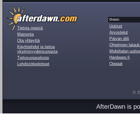
Osiot:
Uutiset
Tietoja meistä
Arvostelut
Mainonta
Päivän diili
Ota yhteyttä
Ohjelmien latauk
Käyttöehdot ja tietoa
Mobiilialan uutis
yksityisyydensuojasta
Hardware.fi
Tietosuojaseloste
Oppaat
Lehdistötiedotteet
© 1
AfterDawn is p