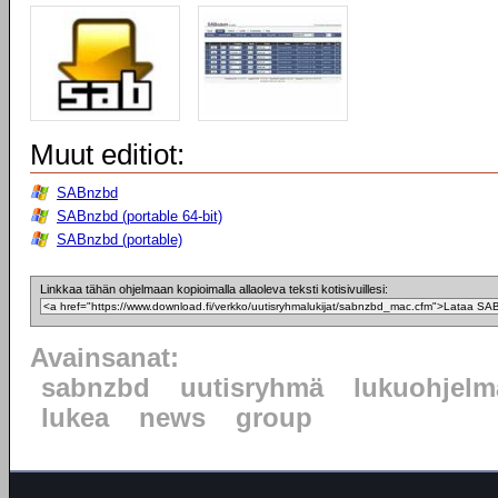
Muut editiot:
SABnzbd
SABnzbd (portable 64-bit)
SABnzbd (portable)
Linkkaa tähän ohjelmaan kopioimalla allaoleva teksti kotisivuillesi:
Avainsanat:
sabnzbd
uutisryhmä
lukuohjelm
lukea
news
group