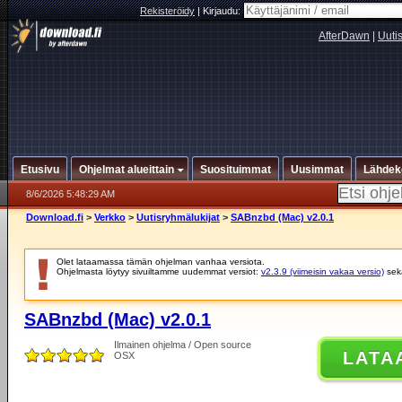
Rekisteröidy
|
Kirjaudu:
AfterDawn
|
Uuti
Etusivu
Ohjelmat alueittain
Suosituimmat
Uusimmat
Lähdek
8/6/2026 5:48:29 AM
Download.fi
>
Verkko
>
Uutisryhmälukijat
>
SABnzbd (Mac) v2.0.1
Olet lataamassa tämän ohjelman vanhaa versiota.
Ohjelmasta löytyy sivuiltamme uudemmat versiot:
v2.3.9 (viimeisin vakaa versio)
se
SABnzbd (Mac) v2.0.1
Ilmainen ohjelma / Open source
LATA
OSX