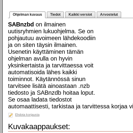
Ohjelman kuvaus
Tiedot
Kaikki versiot
Arvostelut
SABnzbd
on ilmainen
uutisryhmien lukuohjelma. Se on
pohjautuu avoimeen lähdekoodiin
ja on siten täysin ilmainen.
Usenetin käyttäminen tämän
ohjelman avulla on hyvin
yksinkertaista ja tarvittaessa voit
automatisoida lähes kaikki
toiminnot. Käytännössä sinun
tarvitsee lisätä ainoastaan .nzb
tiedosto ja SABnzdb hoitaa loput.
Se osaa ladata tiedostot
automaattisesti, tarkistaa ja tarvittessa korjaa v
Ehdota korjausta
Kuvakaappaukset: