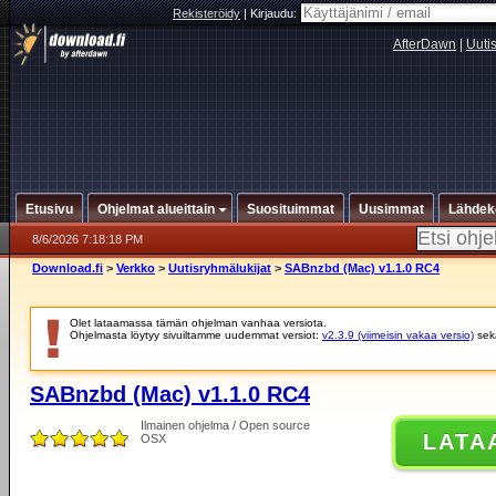
Rekisteröidy
|
Kirjaudu:
AfterDawn
|
Uuti
Etusivu
Ohjelmat alueittain
Suosituimmat
Uusimmat
Lähdek
8/6/2026 7:18:18 PM
Download.fi
>
Verkko
>
Uutisryhmälukijat
>
SABnzbd (Mac) v1.1.0 RC4
Olet lataamassa tämän ohjelman vanhaa versiota.
Ohjelmasta löytyy sivuiltamme uudemmat versiot:
v2.3.9 (viimeisin vakaa versio)
se
SABnzbd (Mac) v1.1.0 RC4
Ilmainen ohjelma / Open source
LATA
OSX