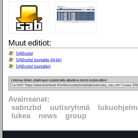
Muut editiot:
SABnzbd
SABnzbd (portable 64-bit)
SABnzbd (portable)
Linkkaa tähän ohjelmaan kopioimalla allaoleva teksti kotisivuillesi:
Avainsanat:
sabnzbd
uutisryhmä
lukuohjelm
lukea
news
group