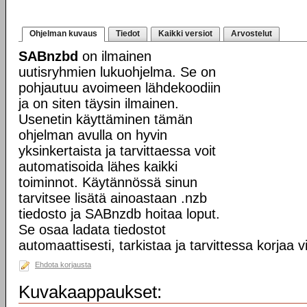
Ohjelman kuvaus
Tiedot
Kaikki versiot
Arvostelut
SABnzbd
on ilmainen
uutisryhmien lukuohjelma. Se on
pohjautuu avoimeen lähdekoodiin
ja on siten täysin ilmainen.
Usenetin käyttäminen tämän
ohjelman avulla on hyvin
yksinkertaista ja tarvittaessa voit
automatisoida lähes kaikki
toiminnot. Käytännössä sinun
tarvitsee lisätä ainoastaan .nzb
tiedosto ja SABnzdb hoitaa loput.
Se osaa ladata tiedostot
automaattisesti, tarkistaa ja tarvittessa korjaa v
Ehdota korjausta
Kuvakaappaukset: