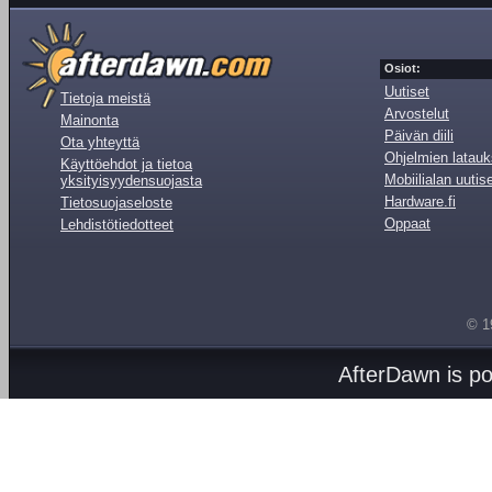
Osiot:
Uutiset
Tietoja meistä
Arvostelut
Mainonta
Päivän diili
Ota yhteyttä
Ohjelmien latauk
Käyttöehdot ja tietoa
Mobiilialan uutis
yksityisyydensuojasta
Hardware.fi
Tietosuojaseloste
Oppaat
Lehdistötiedotteet
© 1
AfterDawn is p