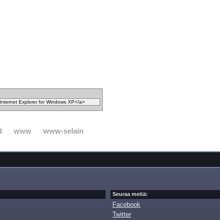
d
www
www-selain
Seuraa meitä:
Facebook
Twitter