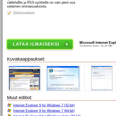
välilehdille ja RSS-syötteille on vain pieni osa
selaimen ominaisuuksista.
Ehdota korjausta
Microsoft Internet Exp
LATAA ILMAISEKSI
Tiedoston koko: 16,10 MB
Kuvakaappaukset:
Muut editiot:
Internet Explorer 9 for Windows 7 (32-bit)
Internet Explorer 9 for Windows 7 (64-bit)