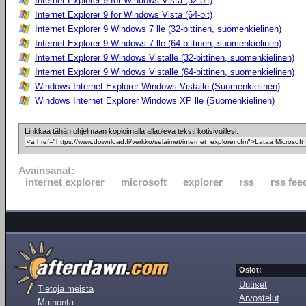
Internet Explorer 9 for Windows Vista (32-bit)
Internet Explorer 9 for Windows Vista (64-bit)
Internet Explorer 9 Windows 7 lle (32-bittinen, suomenkielinen)
Internet Explorer 9 Windows 7 lle (64-bittinen, suomenkielinen)
Internet Explorer 9 Windows Vistalle (32-bittinen, suomenkielinen)
Internet Explorer 9 Windows Vistalle (64-bittinen, suomenkielinen)
Windows Internet Explorer Windows Vistalle (Suomenkielinen)
Windows Internet Explorer Windows XP lle (Suomenkielinen)
Linkkaa tähän ohjelmaan kopioimalla allaoleva teksti kotisivuillesi:
Avainsanat:
internet explorer
microsoft
explorer
rss
rss fee
Osiot:
Uutiset
Tietoja meistä
Arvostelut
Mainonta