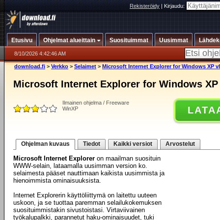
Rekisteröidy
|
Kirjaudu:
Etusivu
Ohjelmat alueittain
Suosituimmat
Uusimmat
Lähdek
8/10/2026 4:42:46 AM
download.fi
>
Verkko
>
Selaimet
>
Microsoft Internet Explorer for Windows XP v
Microsoft Internet Explorer for Windows XP
Ilmainen ohjelma / Freeware
LATA
WinXP
Ohjelman kuvaus
Tiedot
Kaikki versiot
Arvostelut
Microsoft Internet Explorer
on maailman suosituin
WWW-selain, lataamalla uusimman version ko.
selaimesta pääset nauttimaan kaikista uusimmista ja
hienoimmista ominaisuuksista.
Internet Explorerin käyttöliittymä on laitettu uuteen
uskoon, ja se tuottaa paremman selailukokemuksen
suosituimmistakin sivustoistasi. Virtaviivainen
työkalupalkki, parannetut haku-ominaisuudet, tuki