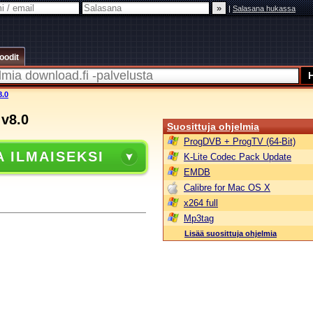
|
Salasana hukassa
oodit
8.0
 v8.0
Suosittuja ohjelmia
ProgDVB + ProgTV (64-Bit)
A ILMAISEKSI
K-Lite Codec Pack Update
EMDB
Calibre for Mac OS X
x264 full
Mp3tag
Lisää suosittuja ohjelmia