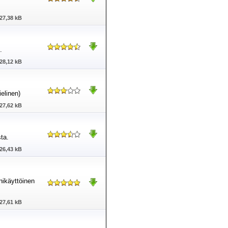
27,38 kB
.
28,12 kB
elinen)
27,62 kB
ta.
26,43 kB
nikäyttöinen
27,61 kB