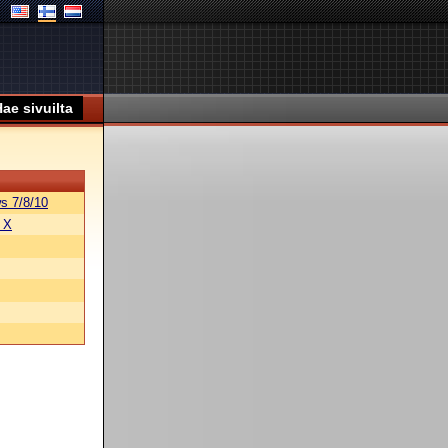
s 7/8/10
 X