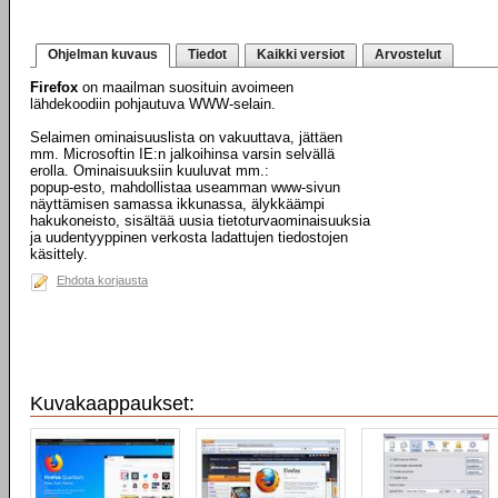
Ohjelman kuvaus
Tiedot
Kaikki versiot
Arvostelut
Firefox
on maailman suosituin avoimeen
lähdekoodiin pohjautuva WWW-selain.
Selaimen ominaisuuslista on vakuuttava, jättäen
mm. Microsoftin IE:n jalkoihinsa varsin selvällä
erolla. Ominaisuuksiin kuuluvat mm.:
popup-esto, mahdollistaa useamman www-sivun
näyttämisen samassa ikkunassa, älykkäämpi
hakukoneisto, sisältää uusia tietoturvaominaisuuksia
ja uudentyyppinen verkosta ladattujen tiedostojen
käsittely.
Ehdota korjausta
Kuvakaappaukset: