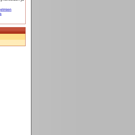
elmien
a