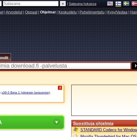
|
Salasana hukassa
set
|
Arvostelut
|
Oppaat
|
Ohjelmat
|
Keskustelu
|
Puhelinvertailu
|
Kysy/Vastaa
|
Har
oodit
X
ä
v39.0 Beta 1 (viimeisin betaversio)
.
A
Suosittuja ohjelmia
STANDARD Codecs for Window
Mozilla Thunderbird for Mac OS