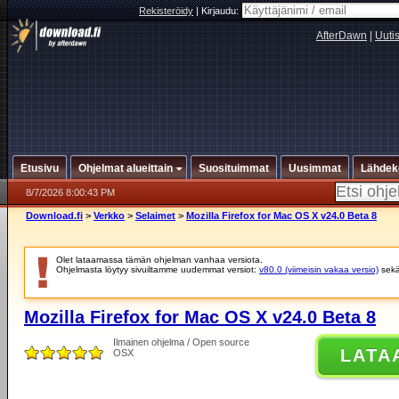
Rekisteröidy
|
Kirjaudu:
AfterDawn
|
Uuti
Etusivu
Ohjelmat alueittain
Suosituimmat
Uusimmat
Lähdek
8/7/2026 8:00:43 PM
Download.fi
>
Verkko
>
Selaimet
>
Mozilla Firefox for Mac OS X v24.0 Beta 8
Olet lataamassa tämän ohjelman vanhaa versiota.
Ohjelmasta löytyy sivuiltamme uudemmat versiot:
v80.0 (viimeisin vakaa versio)
sek
Mozilla Firefox for Mac OS X v24.0 Beta 8
Ilmainen ohjelma / Open source
LATA
OSX