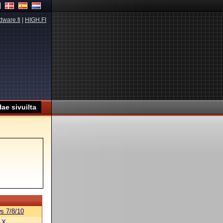
dware.fi
|
HIGH.FI
s 7/8/10
 X