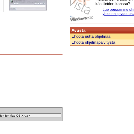
käsitteiden kanssa?
Lue oppaamme ohj
yhteensopivuudest
Avusta
Ehdota uutta ohjelmaa
Ehdota ohjelmapäivitystä