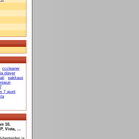
cccleaner
a player
ati
pakkaus
niajuri
7
 7 ajurit
sta
ws 10,
 Vista, ...
yhenteiden ja