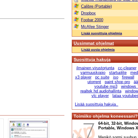
Calibre (Portable)
Dropbox
Foobar 2000
McAfee Stinger
Lisää suosittuja ohjelmia
Uusimmat ohjelmat
Lisää uusia ohjelmia
Suosittuja hakuja
ilmainen virustorjunta
cc-cleaner
varmuuskopio
startuplite
medi
x3 player
pc suite
iso
firewall
utorrent
paint shop pro
ää
youtube mp3
windows 
realtek hd audiohallinta
windows
vlc player
lataa youtube
Lisää suosittuja hakuja..
Toimiiko ohjelma koneessani?
64-bit, 32-bit, Windo
Portable, Windows XP,
Menikö sormi suuhun l