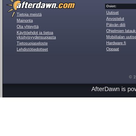
Osiot:
Uutiset
Tietoja meistä
Arvostelut
Mainonta
Päivän diili
Ota yhteyttä
Ohjelmien latauk
Käyttöehdot ja tietoa
Mobiilialan uutis
yksityisyydensuojasta
Hardware.fi
Tietosuojaseloste
Oppaat
Lehdistötiedotteet
© 1
AfterDawn is p