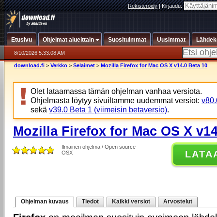
Rekisteröidy
|
Kirjaudu:
Etusivu
Ohjelmat alueittain
Suosituimmat
Uusimmat
Lähdek
8/10/2026 5:33:08 AM
download.fi
>
Verkko
>
Selaimet
>
Mozilla Firefox for Mac OS X v14.0 Beta 10
Olet lataamassa tämän ohjelman vanhaa versiota.
Ohjelmasta löytyy sivuiltamme uudemmat versiot:
v80.
sekä
v39.0 Beta 1 (viimeisin betaversio)
.
Mozilla Firefox for Mac OS X v14
Ilmainen ohjelma / Open source
LATA
OSX
Ohjelman kuvaus
Tiedot
Kaikki versiot
Arvostelut