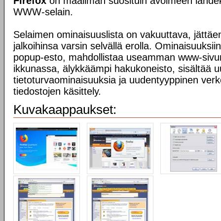
Firefox
on maailman suosituin avoimeen lähdek
WWW-selain.
Selaimen ominaisuuslista on vakuuttava, jättäe
jalkoihinsa varsin selvällä erolla. Ominaisuuksi
popup-esto, mahdollistaa useamman www-sivu
ikkunassa, älykkäämpi hakukoneisto, sisältää u
tietoturvaominaisuuksia ja uudentyyppinen verk
tiedostojen käsittely.
Kuvakaappaukset: