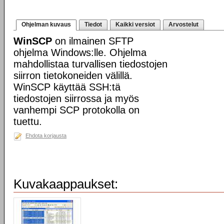
Ohjelman kuvaus
Tiedot
Kaikki versiot
Arvostelut
WinSCP
on ilmainen SFTP
ohjelma Windows:lle. Ohjelma
mahdollistaa turvallisen tiedostojen
siirron tietokoneiden välillä.
WinSCP käyttää SSH:tä
tiedostojen siirrossa ja myös
vanhempi SCP protokolla on
tuettu.
Ehdota korjausta
Kuvakaappaukset: