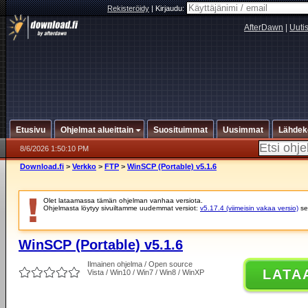
Rekisteröidy
|
Kirjaudu:
AfterDawn
|
Uuti
Etusivu
Ohjelmat alueittain
Suosituimmat
Uusimmat
Lähdek
8/6/2026 1:50:10 PM
Download.fi
>
Verkko
>
FTP
>
WinSCP (Portable) v5.1.6
Olet lataamassa tämän ohjelman vanhaa versiota.
Ohjelmasta löytyy sivuiltamme uudemmat versiot:
v5.17.4 (viimeisin vakaa versio)
se
WinSCP (Portable) v5.1.6
Ilmainen ohjelma / Open source
LATA
Vista / Win10 / Win7 / Win8 / WinXP