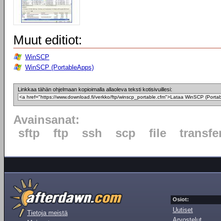
Muut editiot:
WinSCP
WinSCP (PortableApps)
Linkkaa tähän ohjelmaan kopioimalla allaoleva teksti kotisivuillesi:
Avainsanat:
sftp
ftp
ssh
scp
file
transfe
Osiot:
Uutiset
Tietoja meistä
Arvostelut