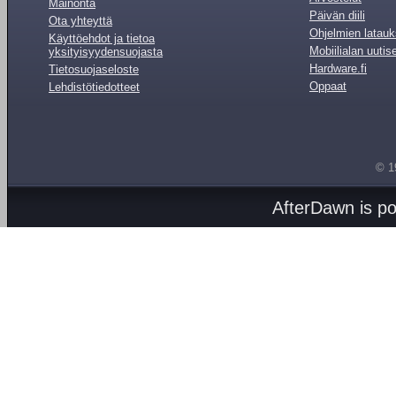
Mainonta
Päivän diili
Ota yhteyttä
Ohjelmien latauk
Käyttöehdot ja tietoa
Mobiilialan uutis
yksityisyydensuojasta
Hardware.fi
Tietosuojaseloste
Oppaat
Lehdistötiedotteet
© 1
AfterDawn is p