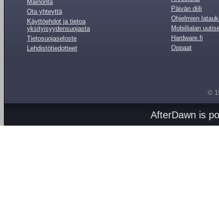
Mainonta
Päivän diili
Ota yhteyttä
Ohjelmien latauk
Käyttöehdot ja tietoa
Mobiilialan uutis
yksityisyydensuojasta
Hardware.fi
Tietosuojaseloste
Oppaat
Lehdistötiedotteet
© 1
AfterDawn is p