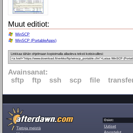
Muut editiot:
WinSCP
WinSCP (PortableApps)
Linkkaa tähän ohjelmaan kopioimalla allaoleva teksti kotisivuillesi:
Avainsanat:
sftp
ftp
ssh
scp
file
transfe
Osiot:
Uutiset
Tietoja meistä
Arvostelut