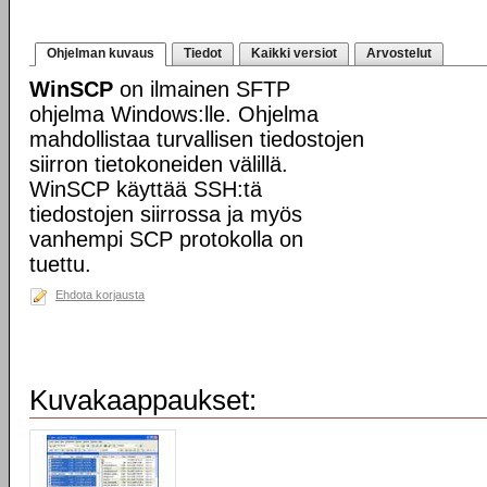
Ohjelman kuvaus
Tiedot
Kaikki versiot
Arvostelut
WinSCP
on ilmainen SFTP
ohjelma Windows:lle. Ohjelma
mahdollistaa turvallisen tiedostojen
siirron tietokoneiden välillä.
WinSCP käyttää SSH:tä
tiedostojen siirrossa ja myös
vanhempi SCP protokolla on
tuettu.
Ehdota korjausta
Kuvakaappaukset: