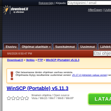
Rekisteröidy
|
Kirjaudu:
AfterDawn
|
Uuti
Etusivu
Ohjelmat alueittain
Suosituimmat
Uusimmat
Lähdek
8/6/2026 8:50:47 PM
Download.fi
>
Verkko
>
FTP
>
WinSCP (Portable) v5.11.3
Olet lataamassa tämän ohjelman vanhaa versiota.
Ohjelmasta löytyy sivuiltamme uudemmat versiot:
v5.17.4 (viimeisin vakaa versio)
se
WinSCP (Portable) v5.11.3
Ilmainen ohjelma / Open source
LATA
Vista / Win10 / Win7 / Win8 / WinXP