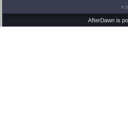
© 1
AfterDawn is p