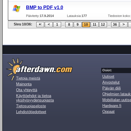
BMP to PDF v1.0
Päivitetty:
17.9.2014
Latauksia:
177
Tiedoston koko:
Sivu 10/36:
...
...
1
8
9
10
11
12
36
Osiot:
Uutiset
Tietoja meistä
Arvostelut
Mainonta
Päivän diili
Ota yhteyttä
Ohjelmien latauk
Käyttöehdot ja tietoa
Mobiilialan uutis
yksityisyydensuojasta
Hardware.fi
Tietosuojaseloste
Oppaat
Lehdistötiedotteet