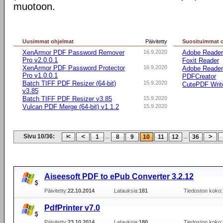
muotoon.
Uusimmat ohjelmat
Päivitetty
Suosituimmat 
XenArmor PDF Password Remover
16.9.2020
Adobe Reade
Pro v2.0.0.1
Foxit Reader
XenArmor PDF Password Protector
16.9.2020
Adobe Reader
Pro v1.0.0.1
PDFCreator
Batch TIFF PDF Resizer (64-bit)
15.9.2020
CutePDF Writ
v3.85
Batch TIFF PDF Resizer v3.85
15.9.2020
Vulcan PDF Merge (64-bit) v1.1.2
15.9.2020
Sivu 10/36:
...
...
1
8
9
10
11
12
36
Aiseesoft PDF to ePub Converter 3.2.12
Päivitetty:
22.10.2014
Latauksia:
181
Tiedoston koko:
PdfPrinter v7.0
Päivitetty:
23.10.2014
Latauksia:
180
Tiedoston koko: