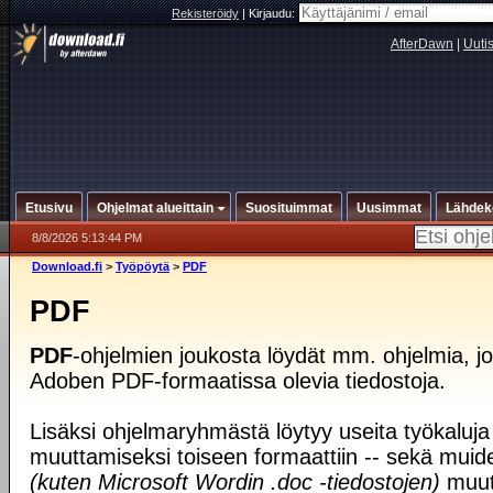
Rekisteröidy
|
Kirjaudu:
AfterDawn
|
Uuti
Etusivu
Ohjelmat alueittain
Suosituimmat
Uusimmat
Lähdek
8/8/2026 5:13:44 PM
Download.fi
>
Työpöytä
>
PDF
PDF
PDF
-ohjelmien joukosta löydät mm. ohjelmia, jo
Adoben PDF-formaatissa olevia tiedostoja.
Lisäksi ohjelmaryhmästä löytyy useita työkaluj
muuttamiseksi toiseen formaattiin -- sekä muid
(kuten Microsoft Wordin .doc -tiedostojen)
muut