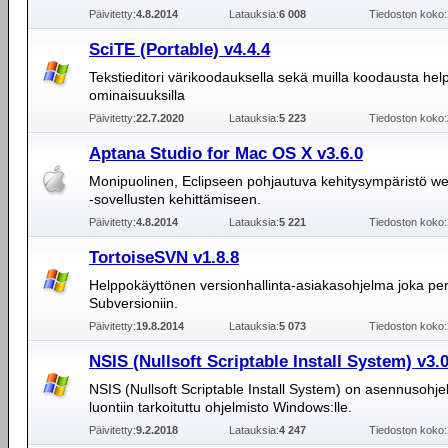
Päivitetty:
4.8.2014
Latauksia:
6 008
Tiedoston koko:
SciTE (Portable) v4.4.4
Tekstieditori värikoodauksella sekä muilla koodausta help
ominaisuuksilla
Päivitetty:
22.7.2020
Latauksia:
5 223
Tiedoston koko:
Aptana Studio for Mac OS X v3.6.0
Monipuolinen, Eclipseen pohjautuva kehitysympäristö we
-sovellusten kehittämiseen.
Päivitetty:
4.8.2014
Latauksia:
5 221
Tiedoston koko:
TortoiseSVN v1.8.8
Helppokäyttönen versionhallinta-asiakasohjelma joka pe
Subversioniin.
Päivitetty:
19.8.2014
Latauksia:
5 073
Tiedoston koko:
NSIS (Nullsoft Scriptable Install System) v3.
NSIS (Nullsoft Scriptable Install System) on asennusohje
luontiin tarkoituttu ohjelmisto Windows:lle.
Päivitetty:
9.2.2018
Latauksia:
4 247
Tiedoston koko: