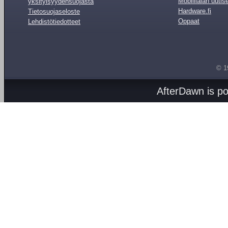
Mobiilialan uutis
yksityisyydensuojasta
Hardware.fi
Tietosuojaseloste
Oppaat
Lehdistötiedotteet
© 1
AfterDawn is p