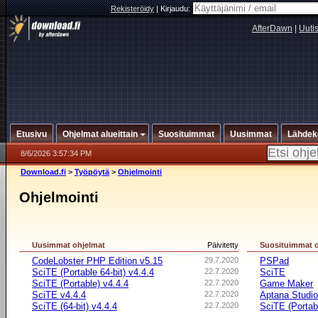
Rekisteröidy
|
Kirjaudu:
AfterDawn
|
Uuti
Etusivu
Ohjelmat alueittain
Suosituimmat
Uusimmat
Lähdek
8/6/2026 3:57:34 PM
Download.fi
>
Työpöytä
>
Ohjelmointi
Ohjelmointi
Uusimmat ohjelmat
Päivitetty
Suosituimmat 
CodeLobster PHP Edition v5.15
29.7.2020
PSPad
SciTE (Portable 64-bit) v4.4.4
22.7.2020
SciTE
SciTE (Portable) v4.4.4
22.7.2020
Game Maker
SciTE v4.4.4
22.7.2020
Aptana Studi
SciTE (64-bit) v4.4.4
22.7.2020
SciTE (Portab