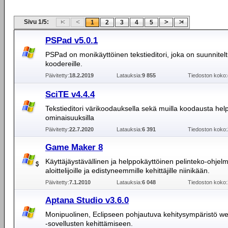
Sivu 1/5:
1
2
3
4
5
PSPad v5.0.1
PSPad on monikäyttöinen tekstieditori, joka on suunniteltu
koodereille.
Päivitetty:
18.2.2019
Latauksia:
9 855
Tiedoston koko:
SciTE v4.4.4
Tekstieditori värikoodauksella sekä muilla koodausta help
ominaisuuksilla
Päivitetty:
22.7.2020
Latauksia:
6 391
Tiedoston koko:
Game Maker 8
Käyttäjäystävällinen ja helppokäyttöinen pelinteko-ohjel
aloittelijoille ja edistyneemmille kehittäjille niinikään.
Päivitetty:
7.1.2010
Latauksia:
6 048
Tiedoston koko:
Aptana Studio v3.6.0
Monipuolinen, Eclipseen pohjautuva kehitysympäristö we
-sovellusten kehittämiseen.