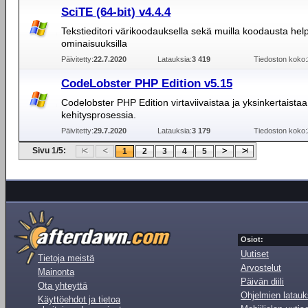
SciTE (64-bit) v4.4.4
Tekstieditori värikoodauksella sekä muilla koodausta help
ominaisuuksilla
Päivitetty:
22.7.2020
Latauksia:
3 419
Tiedoston koko:
CodeLobster PHP Edition v5.15
Codelobster PHP Edition virtaviivaistaa ja yksinkertaista
kehitysprosessia.
Päivitetty:
29.7.2020
Latauksia:
3 179
Tiedoston koko:
Sivu 1/5:
1
2
3
4
5
Osiot:
Uutiset
Tietoja meistä
Arvostelut
Mainonta
Päivän diili
Ota yhteyttä
Ohjelmien latauk
Käyttöehdot ja tietoa