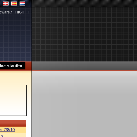
dware.fi
|
HIGH.FI
s 7/8/10
 X