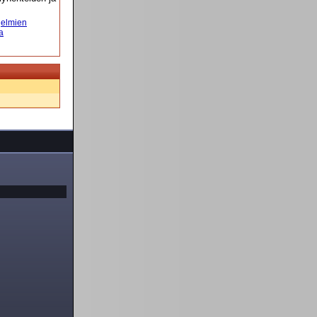
elmien
a