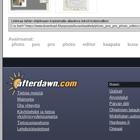
Linkkaa tähän ohjelmaan kopioimalla allaoleva teksti kotisivuillesi:
Avainsanat:
photo
pos
pro
photo
editor
kaapata
kuva
Osiot:
Uutiset
Tietoja meistä
Arvostelut
Mainonta
Päivän diili
Ota yhteyttä
Ohjelmien latauk
Käyttöehdot ja tietoa
Mobiilialan uutis
yksityisyydensuojasta
Hardware.fi
Tietosuojaseloste
Oppaat
Lehdistötiedotteet