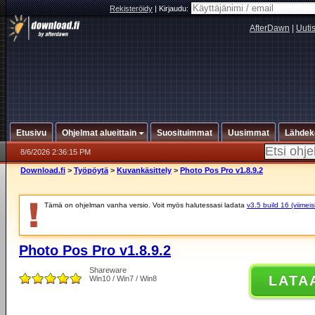
Rekisteröidy
|
Kirjaudu:
AfterDawn
|
Uuti
Etusivu
Ohjelmat alueittain
Suosituimmat
Uusimmat
Lähdek
8/6/2026 2:36:15 PM
Download.fi
>
Työpöytä
>
Kuvankäsittely
>
Photo Pos Pro v1.8.9.2
Tämä on ohjelman vanha versio. Voit myös halutessasi ladata
v3.5 build 16 (viimei
Photo Pos Pro v1.8.9.2
Shareware
LATA
Win10 / Win7 / Win8