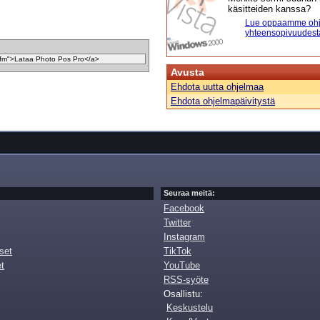
käsitteiden kanssa?
Lue oppaamme ohj
yhteensopivuudest
Avusta
Ehdota uutta ohjelmaa
Ehdota ohjelmapäivitystä
Seuraa meitä:
Facebook
Twitter
Instagram
set
TikTok
et
YouTube
RSS-syöte
Osallistu:
Keskustelu