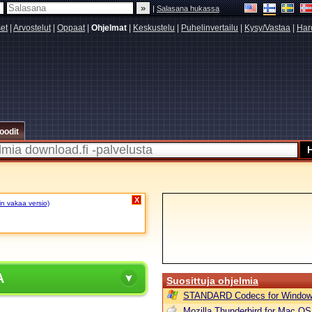
|
Salasana hukassa
set
|
Arvostelut
|
Oppaat
|
Ohjelmat
|
Keskustelu
|
Puhelinvertailu
|
Kysy/Vastaa
|
Har
oodit
X
sin vakaa versio)
A
Suosittuja ohjelmia
STANDARD Codecs for Window
Mozilla Thunderbird for Mac OS