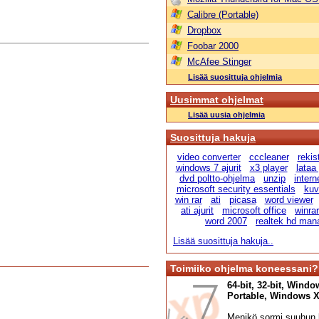
Calibre (Portable)
Dropbox
Foobar 2000
McAfee Stinger
Lisää suosittuja ohjelmia
Uusimmat ohjelmat
Lisää uusia ohjelmia
Suosittuja hakuja
video converter
cccleaner
rekis
windows 7 ajurit
x3 player
lataa
dvd poltto-ohjelma
unzip
intern
microsoft security essentials
kuv
win rar
ati
picasa
word viewer
ati ajurit
microsoft office
winra
word 2007
realtek hd man
Lisää suosittuja hakuja..
Toimiiko ohjelma koneessani?
64-bit, 32-bit, Windo
Portable, Windows XP,
Menikö sormi suuhun l