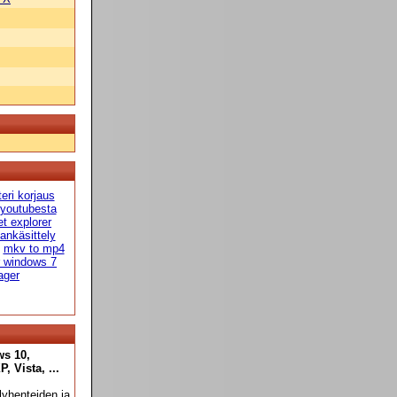
teri korjaus
 youtubesta
et explorer
ankäsittely
mkv to mp4
r windows 7
ager
ws 10,
 Vista, ...
yhenteiden ja