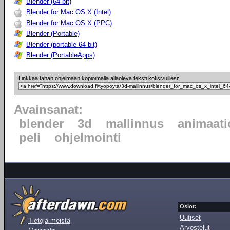
Blender (64-bit)
Blender for Mac OS X (Intel)
Blender for Mac OS X (PPC)
Blender (Portable)
Blender (portable 64-bit)
Blender (PortableApps)
Linkkaa tähän ohjelmaan kopioimalla allaoleva teksti kotisivuillesi:
Avainsanat:
blender
3d
mallinnus
animaati
peli
ohjelmointi
Osiot:
Uutiset
Tietoja meistä
Arvostelut