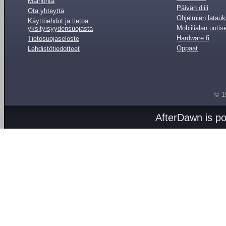
Mainonta
Päivän diili
Ota yhteyttä
Ohjelmien latauk
Käyttöehdot ja tietoa
Mobiilialan uutis
yksityisyydensuojasta
Hardware.fi
Tietosuojaseloste
Oppaat
Lehdistötiedotteet
© 1
AfterDawn is p