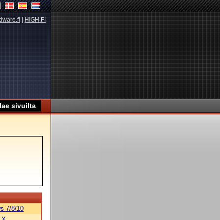
dware.fi
|
HIGH.FI
s 7/8/10
 X