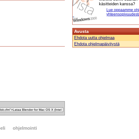
käsitteiden kanssa?
Lue oppaamme ohj
yhteensopivuudest
Avusta
Ehdota uutta ohjelmaa
Ehdota ohjelmapäivitystä
eli
ohjelmointi