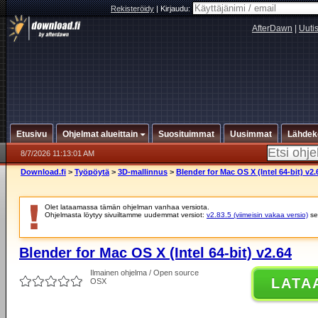
Rekisteröidy
|
Kirjaudu:
AfterDawn
|
Uuti
Etusivu
Ohjelmat alueittain
Suosituimmat
Uusimmat
Lähdek
8/7/2026 11:13:01 AM
Download.fi
>
Työpöytä
>
3D-mallinnus
>
Blender for Mac OS X (Intel 64-bit) v2.
Olet lataamassa tämän ohjelman vanhaa versiota.
Ohjelmasta löytyy sivuiltamme uudemmat versiot:
v2.83.5 (viimeisin vakaa versio)
se
Blender for Mac OS X (Intel 64-bit) v2.64
Ilmainen ohjelma / Open source
LATA
OSX