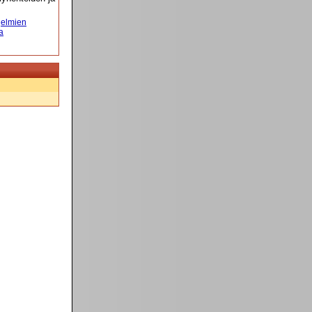
elmien
a