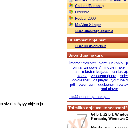
Calibre (Portable)
Dropbox
Foobar 2000
McAfee Stinger
Lisää suosittuja ohjelmia
Uusimmat ohjelmat
Lisää uusia ohjelmia
Suosittuja hakuja
internet explorer
varmuuskopio
p
winrar windows 7
movie maker
ati
rekisteri korjaus
realtek aju
picasa
virustentorjunta
radeo
cc-cleaner
x3 player
youtube d
pdf
palomuuri
cccleaner
realte
real player
Lisää suosittuja hakuja..
a sivuilta löytyy ohjeita ja
Toimiiko ohjelma koneessani?
64-bit, 32-bit, Windo
Portable, Windows XP,
Menikö sormi suuhun l