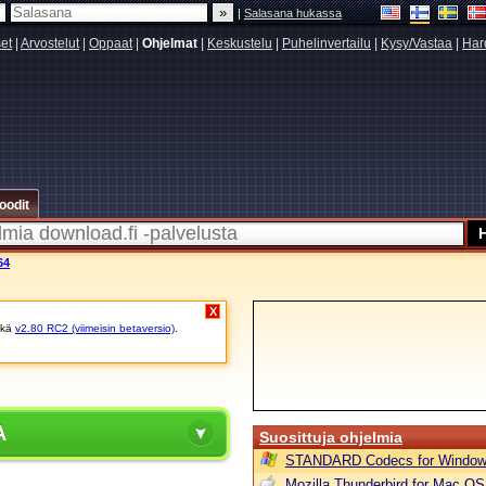
|
Salasana hukassa
set
|
Arvostelut
|
Oppaat
|
Ohjelmat
|
Keskustelu
|
Puhelinvertailu
|
Kysy/Vastaa
|
Har
oodit
64
X
kä
v2.80 RC2 (viimeisin betaversio)
.
A
Suosittuja ohjelmia
STANDARD Codecs for Window
Mozilla Thunderbird for Mac OS