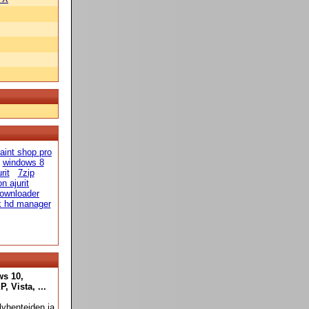
aint shop pro
windows 8
rit
7zip
n ajurit
ownloader
k hd manager
ws 10,
 Vista, ...
yhenteiden ja