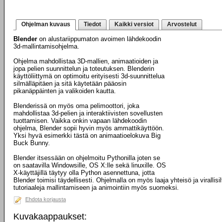
Ohjelman kuvaus
Tiedot
Kaikki versiot
Arvostelut
Blender
on alustariippumaton avoimen lähdekoodin
3d-mallintamisohjelma.
Ohjelma mahdollistaa 3D-mallien, animaatioiden ja
jopa pelien suunnittelun ja toteutuksen. Blenderin
käyttöliittymä on optimoitu erityisesti 3d-suunnittelua
silmälläpitäen ja sitä käytetään pääosin
pikanäppäinten ja valikoiden kautta.
Blenderissä on myös oma pelimoottori, joka
mahdollistaa 3d-pelien ja interaktiivisten sovellusten
tuottamisen. Vaikka onkin vapaan lähdekoodin
ohjelma, Blender sopii hyvin myös ammattikäyttöön.
Yksi hyvä esimerkki tästä on animaatioelokuva Big
Buck Bunny.
Blender itsessään on ohjelmoitu Pythonilla joten se
on saatavilla Windowsille, OS X:lle sekä linuxille. OS
X-käyttäjillä täytyy olla Python asennettuna, jotta
Blender toimisi täydellisesti. Ohjelmalla on myös laaja yhteisö ja virallisilt
tutoriaaleja mallintamiseen ja animointiin myös suomeksi.
Ehdota korjausta
Kuvakaappaukset: