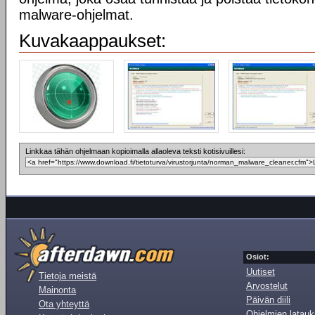
malware-ohjelmat.
Kuvakaappaukset:
Linkkaa tähän ohjelmaan kopioimalla allaoleva teksti kotisivuillesi:
Osiot:
Uutiset
Tietoja meistä
Arvostelut
Mainonta
Päivän diili
Ota yhteyttä
Ohjelmien latauk