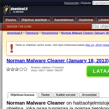
Rekisteröidy
|
Kirjaudu:
Etusivu
Ohjelmat alueittain
Suosituimmat
Uusimmat
Lähdek
8/9/2026 7:09:13 AM
download.fi
>
Tietoturva
>
Virustorjunta
>
Norman Malware Cleaner (January 18,
Tämä on ohjelman vanha versio. Voit myös halutessasi ladata
(Dec 22, 2014) (viime
Norman Malware Cleaner (January 18, 2013)
Ilmainen ohjelma / Freeware
LATA
Vista / Win7 / Win8 / WinXP
Ohjelman kuvaus
Tiedot
Kaikki versiot
Arvostelut
Norman Malware Cleaner
on haittaohjelmistoj
ohjelma, joka osaa tunnistaa ja poistaa tietokon