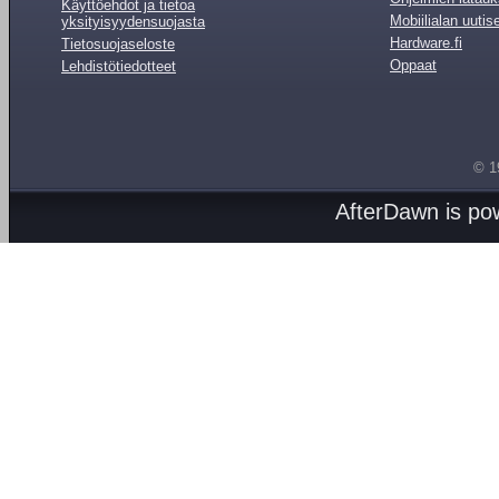
Käyttöehdot ja tietoa
Mobiilialan uutis
yksityisyydensuojasta
Hardware.fi
Tietosuojaseloste
Oppaat
Lehdistötiedotteet
© 1
AfterDawn is p