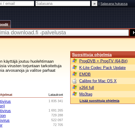
|
Salasana hukassa
oodit
Suosittuja ohjelmia
ProgDVB + ProgTV (64-Bit)
n käyttäjä joutuu huolehtimaan
ia virusten torjuntaan tarkoitettuja
K-Lite Codec Pack Update
ia arvosanoja ja valitse parhaat
EMDB
Calibre for Mac OS X
x264 full
Mp3tag
ohjelmat
Lataukset
Lisää suosittuja ohjelmia
tivirus
1 835 341
en)
tivirus
1 691 265
tion
729 288
ivirus
522 097
er
72 705