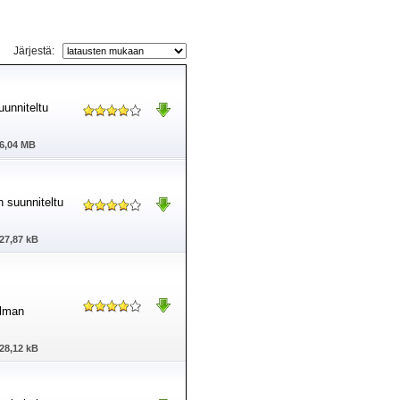
Järjestä:
uunniteltu
6,04 MB
n suunniteltu
27,87 kB
elman
28,12 kB