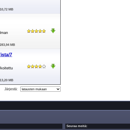
10,72 MB
elman
283,94 MB
ista/7
koitettu
13,20 MB
Järjestä:
Seuraa meitä: