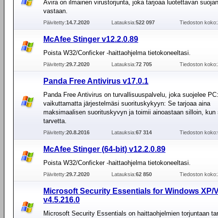
Avira on ilmainen virustorjunta, joka tarjoaa luotettavan suojan
vastaan.
Päivitetty:
14.7.2020
Latauksia:
522 097
Tiedoston koko:
McAfee Stinger v12.2.0.89
Poista W32/Conficker -haittaohjelma tietokoneeltasi.
Päivitetty:
29.7.2020
Latauksia:
72 705
Tiedoston koko:
Panda Free Antivirus v17.0.1
Panda Free Antivirus on turvallisuuspalvelu, joka suojelee PC:
vaikuttamatta järjestelmäsi suorituskykyyn: Se tarjoaa aina
maksimaalisen suorituskyvyn ja toimii ainoastaan silloin, kun 
tarvetta.
Päivitetty:
20.8.2016
Latauksia:
67 314
Tiedoston koko:
McAfee Stinger (64-bit) v12.2.0.89
Poista W32/Conficker -haittaohjelma tietokoneeltasi.
Päivitetty:
29.7.2020
Latauksia:
62 850
Tiedoston koko:
Microsoft Security Essentials for Windows XP/V
v4.5.216.0
Microsoft Security Essentials on haittaohjelmien torjuntaan tar