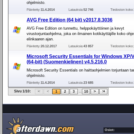
ohjelmisto.
Päivitetty:
11.4.2014
Latauksia:
52 746
Tiedoston koko:
AVG Free Edition (64 bit) v2017.8.3036
AVG Free Edition on tunnettu, helppokäyttöinen ja kevyt
virustorjuntaohjelma, joka on ilmainen kotikäyttäjille koko ohj
elinkaaren ajan.
Päivitetty:
20.12.2017
Latauksia:
43 857
Tiedoston koko:
Microsoft Security Essentials for Windows XP/V
(64-bit) (Suomenkielinen) v4.5.216.0
Microsoft Security Essentials on haittaohjelmien torjuntaan tar
ohjelmisto.
Päivitetty:
11.4.2014
Latauksia:
23 685
Tiedoston koko:
Sivu 1/10:
...
1
2
3
10
Osiot: