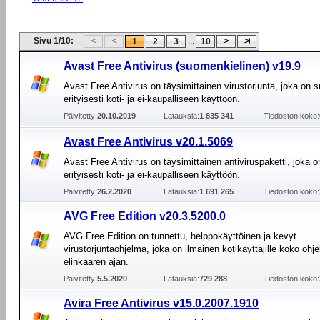
Sivu 1/10:
...
1
2
3
10
Avast Free Antivirus (suomenkielinen) v19.9
Avast Free Antivirus on täysimittainen virustorjunta, joka on s
erityisesti koti- ja ei-kaupalliseen käyttöön.
Päivitetty:
20.10.2019
Latauksia:
1 835 341
Tiedoston koko:
Avast Free Antivirus v20.1.5069
Avast Free Antivirus on täysimittainen antiviruspaketti, joka o
erityisesti koti- ja ei-kaupalliseen käyttöön.
Päivitetty:
26.2.2020
Latauksia:
1 691 265
Tiedoston koko:
AVG Free Edition v20.3.5200.0
AVG Free Edition on tunnettu, helppokäyttöinen ja kevyt
virustorjuntaohjelma, joka on ilmainen kotikäyttäjille koko ohj
elinkaaren ajan.
Päivitetty:
5.5.2020
Latauksia:
729 288
Tiedoston koko:
Avira Free Antivirus v15.0.2007.1910