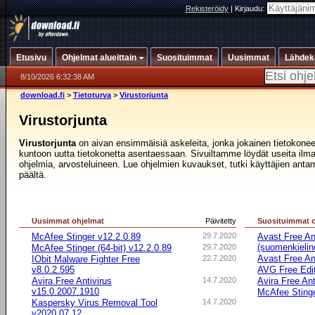
Rekisteröidy
|
Kirjaudu:
Etusivu
Ohjelmat alueittain
Suosituimmat
Uusimmat
Lähdek
8/10/2026 6:32:38 AM
download.fi
>
Tietoturva
>
Virustorjunta
Virustorjunta
Virustorjunta
on aivan ensimmäisiä askeleita, jonka jokainen tietokonee
kuntoon uutta tietokonetta asentaessaan. Sivuiltamme löydät useita ilmais
ohjelmia, arvosteluineen. Lue ohjelmien kuvaukset, tutki käyttäjien antam
päältä.
Uusimmat ohjelmat
Päivitetty
Suosituimmat 
McAfee Stinger v12.2.0.89
29.7.2020
Avast Free An
(suomenkielin
McAfee Stinger (64-bit) v12.2.0.89
29.7.2020
Avast Free An
IObit Malware Fighter Free
22.7.2020
v8.0.2.595
AVG Free Edi
Avira Free Antivirus
14.7.2020
Avira Free Ant
v15.0.2007.1910
McAfee Sting
Kaspersky Virus Removal Tool
14.7.2020
v2020.07.12