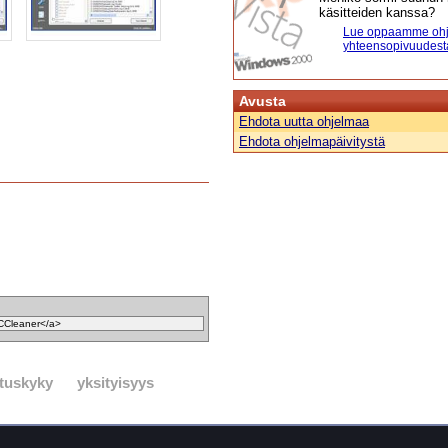
käsitteiden kanssa?
Lue oppaamme ohj
yhteensopivuudest
Avusta
Ehdota uutta ohjelmaa
Ehdota ohjelmapäivitystä
ituskyky
yksityisyys