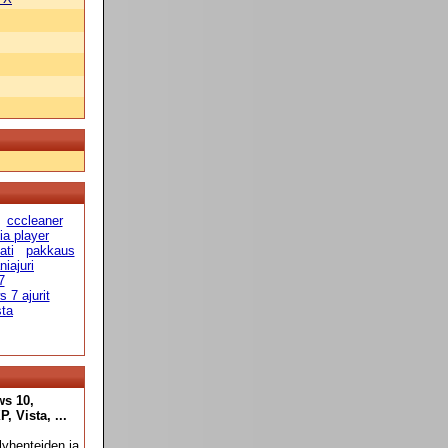
cccleaner
a player
ati
pakkaus
niajuri
7
 7 ajurit
sta
ws 10,
 Vista, ...
yhenteiden ja