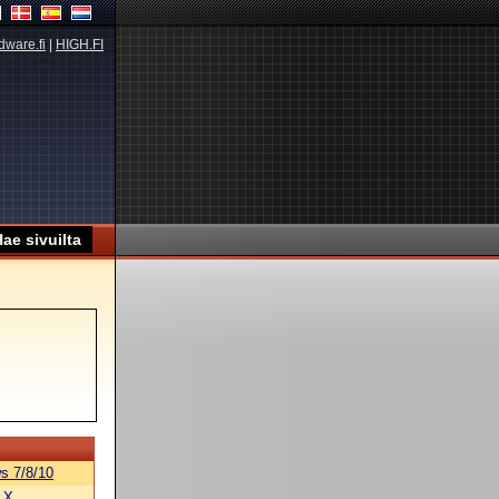
dware.fi
|
HIGH.FI
s 7/8/10
 X