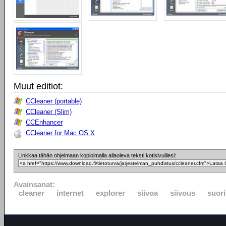
Muut editiot:
CCleaner (portable)
CCleaner (Slim)
CCEnhancer
CCleaner for Mac OS X
Linkkaa tähän ohjelmaan kopioimalla allaoleva teksti kotisivuillesi:
Avainsanat:
cleaner
internet
explorer
siivoa
siivous
suor