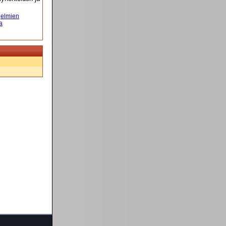
elmien
a