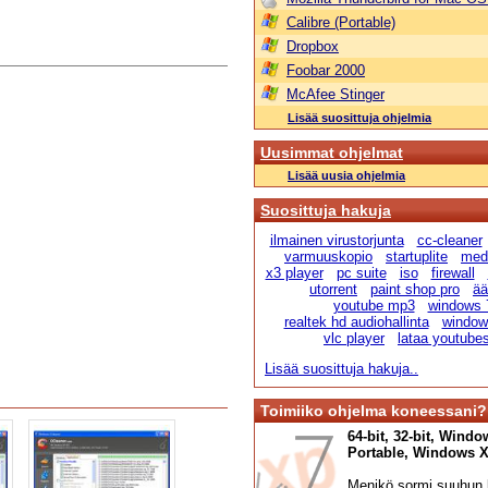
Calibre (Portable)
Dropbox
Foobar 2000
McAfee Stinger
Lisää suosittuja ohjelmia
Uusimmat ohjelmat
Lisää uusia ohjelmia
Suosittuja hakuja
ilmainen virustorjunta
cc-cleaner
varmuuskopio
startuplite
medi
x3 player
pc suite
iso
firewall
utorrent
paint shop pro
ää
youtube mp3
windows 
realtek hd audiohallinta
windows
vlc player
lataa youtube
Lisää suosittuja hakuja..
Toimiiko ohjelma koneessani?
64-bit, 32-bit, Windo
Portable, Windows XP,
Menikö sormi suuhun l