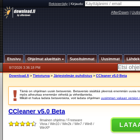
Rekisteröidy
|
Kirjaudu:
AfterDawn
|
Uuti
Etusivu
Ohjelmat alueittain
Suosituimmat
Uusimmat
Lähdek
8/7/2026 3:36:18 PM
Download.fi
>
Tietoturva
>
Järjestelmän puhdistus
>
CCleaner v5.0 Beta
Tämä on ohjelman uusin betaversio. Betaversio sisältää yleensä enemmän uusia toim
myös aiheuttaa enemmän virheitä ja virhetilanteita.
Mikäli et halua ladata betaversiota, voit ladata ohjelman
uusimman vakaan version (
CCleaner v5.0 Beta
Ilmainen ohjelma / Freeware
LATA
Vista / Win10 / Win2k / Win7 / Win8 /
WinXP