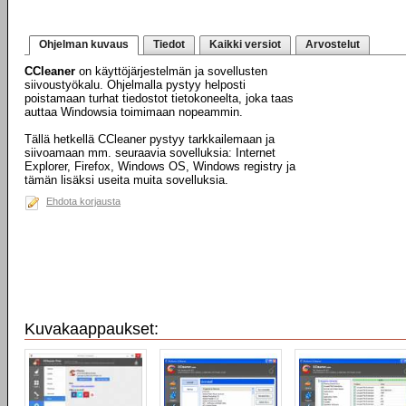
Ohjelman kuvaus
Tiedot
Kaikki versiot
Arvostelut
CCleaner
on käyttöjärjestelmän ja sovellusten
siivoustyökalu. Ohjelmalla pystyy helposti
poistamaan turhat tiedostot tietokoneelta, joka taas
auttaa Windowsia toimimaan nopeammin.
Tällä hetkellä CCleaner pystyy tarkkailemaan ja
siivoamaan mm. seuraavia sovelluksia: Internet
Explorer, Firefox, Windows OS, Windows registry ja
tämän lisäksi useita muita sovelluksia.
Ehdota korjausta
Kuvakaappaukset: