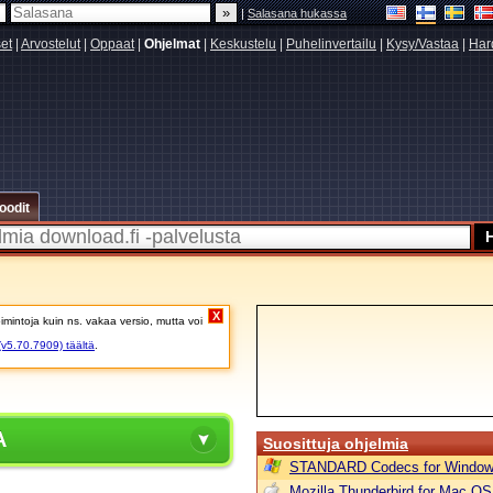
|
Salasana hukassa
set
|
Arvostelut
|
Oppaat
|
Ohjelmat
|
Keskustelu
|
Puhelinvertailu
|
Kysy/Vastaa
|
Har
oodit
X
intoja kuin ns. vakaa versio, mutta voi
v5.70.7909) täältä
.
A
Suosittuja ohjelmia
STANDARD Codecs for Window
Mozilla Thunderbird for Mac OS