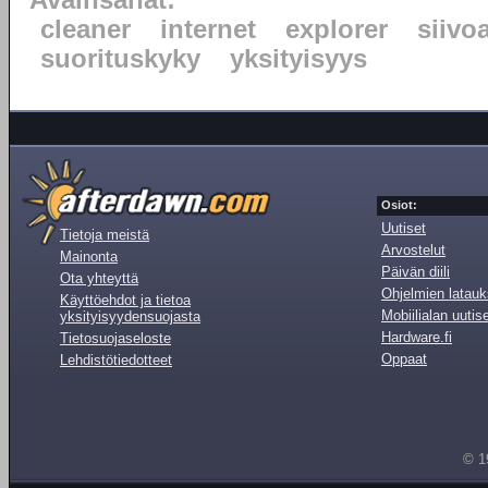
Avainsanat:
cleaner
internet
explorer
siivo
suorituskyky
yksityisyys
Osiot:
Uutiset
Tietoja meistä
Arvostelut
Mainonta
Päivän diili
Ota yhteyttä
Ohjelmien latauk
Käyttöehdot ja tietoa
Mobiilialan uutis
yksityisyydensuojasta
Hardware.fi
Tietosuojaseloste
Oppaat
Lehdistötiedotteet
© 1