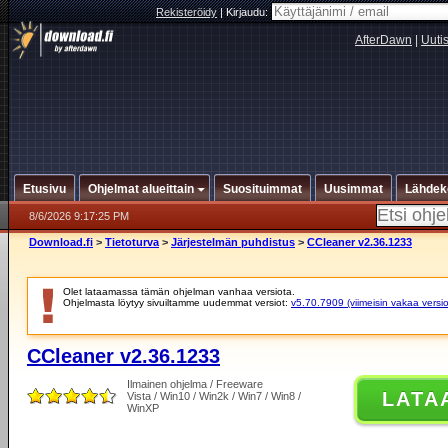
Rekisteröidy
|
Kirjaudu:
AfterDawn
|
Uuti
Etusivu
Ohjelmat alueittain
Suosituimmat
Uusimmat
Lähdek
8/6/2026 9:17:25 PM
Download.fi
>
Tietoturva
>
Järjestelmän puhdistus
>
CCleaner v2.36.1233
Olet lataamassa tämän ohjelman vanhaa versiota.
Ohjelmasta löytyy sivuiltamme uudemmat versiot:
v5.70.7909 (viimeisin vakaa versio
CCleaner v2.36.1233
Ilmainen ohjelma / Freeware
LATA
Vista / Win10 / Win2k / Win7 / Win8 /
WinXP