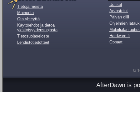
Uutiset
Tietoja meistä
Arvostelut
Mainonta
Päivän diili
Ota yhteyttä
Ohjelmien latauk
Käyttöehdot ja tietoa
Mobiilialan uutis
yksityisyydensuojasta
Hardware.fi
Tietosuojaseloste
Oppaat
Lehdistötiedotteet
© 1
AfterDawn is p