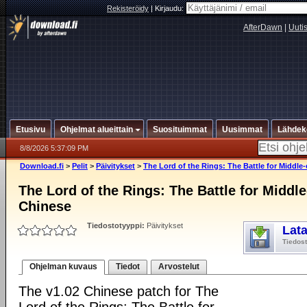
Rekisteröidy
|
Kirjaudu:
AfterDawn
|
Uuti
Etusivu
Ohjelmat alueittain
Suosituimmat
Uusimmat
Lähdek
8/8/2026 5:37:09 PM
Download.fi
>
Pelit
>
Päivitykset
>
The Lord of the Rings: The Battle for Middle-
The Lord of the Rings: The Battle for Middle-
Chinese
Tiedostotyyppi:
Päivitykset
Lat
Tiedos
Ohjelman kuvaus
Tiedot
Arvostelut
The v1.02 Chinese patch for The