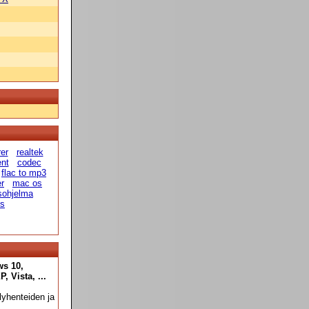
rer
realtek
ent
codec
flac to mp3
r
mac os
usohjelma
us
ws 10,
 Vista, ...
yhenteiden ja