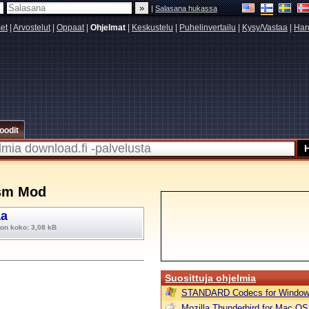
|
Salasana hukassa
set
|
Arvostelut
|
Oppaat
|
Ohjelmat
|
Keskustelu
|
Puhelinvertailu
|
Kysy/Vastaa
|
Har
oodit
ism Mod
aa
on koko: 3,08 kB
Suosittuja ohjelmia
STANDARD Codecs for Window
Mozilla Thunderbird for Mac OS