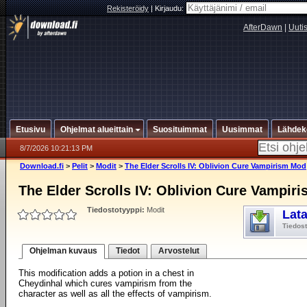
Rekisteröidy
|
Kirjaudu:
AfterDawn
|
Uuti
Etusivu
Ohjelmat alueittain
Suosituimmat
Uusimmat
Lähdek
8/7/2026 10:21:13 PM
Download.fi
>
Pelit
>
Modit
>
The Elder Scrolls IV: Oblivion Cure Vampirism Mod
The Elder Scrolls IV: Oblivion Cure Vampir
Tiedostotyyppi:
Modit
Lat
Tiedost
Ohjelman kuvaus
Tiedot
Arvostelut
This modification adds a potion in a chest in
Cheydinhal which cures vampirism from the
character as well as all the effects of vampirism.