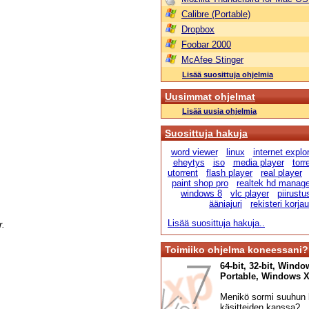
Calibre (Portable)
Dropbox
Foobar 2000
McAfee Stinger
Lisää suosittuja ohjelmia
Uusimmat ohjelmat
Lisää uusia ohjelmia
Suosittuja hakuja
word viewer
linux
internet explo
eheytys
iso
media player
torr
utorrent
flash player
real player
paint shop pro
realtek hd manage
windows 8
vlc player
piirust
ääniajuri
rekisteri korja
Lisää suosittuja hakuja..
r.
Toimiiko ohjelma koneessani?
64-bit, 32-bit, Windo
Portable, Windows XP,
Menikö sormi suuhun l
käsitteiden kanssa?