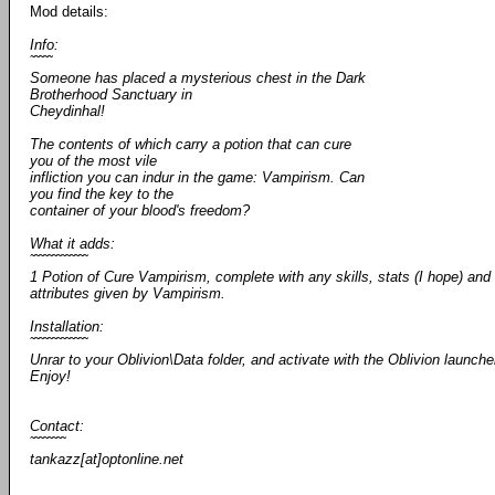
Mod details:
Info:
˜˜˜˜˜
Someone has placed a mysterious chest in the Dark
Brotherhood Sanctuary in
Cheydinhal!
The contents of which carry a potion that can cure
you of the most vile
infliction you can indur in the game: Vampirism. Can
you find the key to the
container of your blood's freedom?
What it adds:
˜˜˜˜˜˜˜˜˜˜˜˜˜
1 Potion of Cure Vampirism, complete with any skills, stats (I hope) and
attributes given by Vampirism.
Installation:
˜˜˜˜˜˜˜˜˜˜˜˜˜
Unrar to your Oblivion\Data folder, and activate with the Oblivion launche
Enjoy!
Contact:
˜˜˜˜˜˜˜˜
tankazz[at]optonline.net