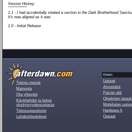
Version History:
˜˜˜˜˜˜˜˜˜˜˜˜˜˜˜˜
1.1 - I had accidentally rotated a section in the Dark Brotherhood Sanctu
It's now aligned as it was
1.0 - Initial Release
Osiot:
Uutiset
Tietoja meistä
Arvostelut
Mainonta
Päivän diili
Ota yhteyttä
Ohjelmien latauk
Käyttöehdot ja tietoa
Mobiilialan uutis
yksityisyydensuojasta
Hardware.fi
Tietosuojaseloste
Oppaat
Lehdistötiedotteet