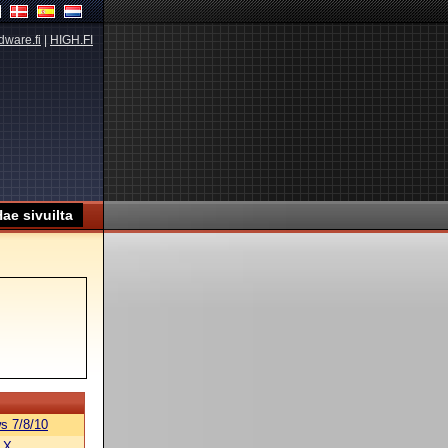
dware.fi
|
HIGH.FI
s 7/8/10
 X