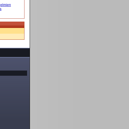
elmien
a