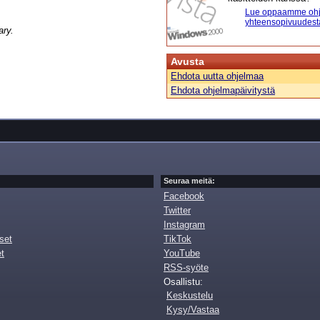
Lue oppaamme ohj
yhteensopivuudest
ary.
Avusta
Ehdota uutta ohjelmaa
Ehdota ohjelmapäivitystä
Seuraa meitä:
Facebook
Twitter
Instagram
set
TikTok
et
YouTube
RSS-syöte
Osallistu:
Keskustelu
Kysy/Vastaa