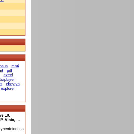
paus
mp4
it
pdf
excel
diaplayer
us
eheytys
 explorer
ws 10,
 Vista, ...
yhenteiden ja