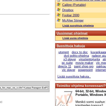
Calibre (Portable)
Dropbox
Foobar 2000
McAfee Stinger
Lisää suosittuja ohjelmia
Uusimmat ohjelmat
Lisää uusia ohjelmia
Suosittuja hakuja
utorrent
docx to doc
kuvankaap
dvd poltto-ohjelma
radeon ajur
x3 player
virustentorjunta
ati
pc suite
movie maker
vlc me
directx 11
paint shop pro
pakka
vlc player
powerpoint
internet
Lisää suosittuja hakuja..
Toimiiko ohjelma koneessani?
64-bit, 32-bit, Windo
Portable, Windows XP,
ac
Menikö sormi suuhun l
käsitteiden kanssa?