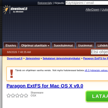
Rekisteröidy
|
Kirjaudu:
AfterDawn
|
Uuti
Etusivu
Ohjelmat alueittain
Suosituimmat
Uusimmat
Lähdek
8/8/2026 7:48:35 AM
Download.fi
>
Järjestelmä
>
Sekalaiset järjestelmätyökalut
>
Paragon ExtFS for 
Tämä on ohjelman vanha versio. Voit myös halutessasi ladata
v9.3 (viimeisin vakaa
Paragon ExtFS for Mac OS X v9.0
Shareware
LATA
OSX