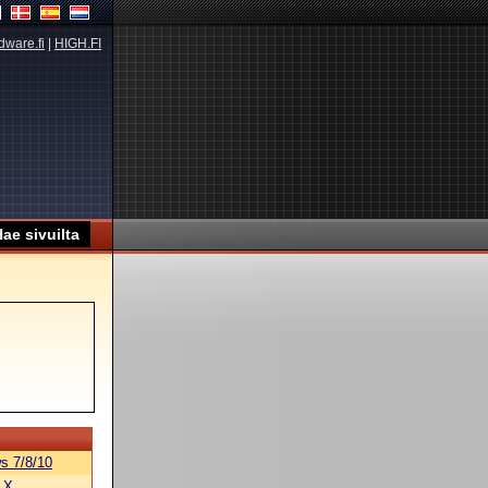
dware.fi
|
HIGH.FI
s 7/8/10
 X