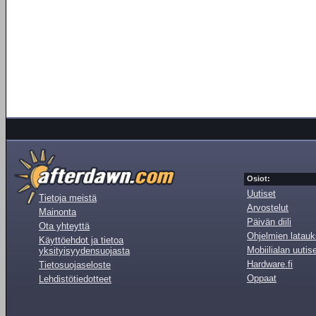
Osiot:
Uutiset
Tietoja meistä
Arvostelut
Mainonta
Päivän diili
Ota yhteyttä
Ohjelmien latauk
Käyttöehdot ja tietoa
Mobiilialan uutis
yksityisyydensuojasta
Hardware.fi
Tietosuojaseloste
Oppaat
Lehdistötiedotteet