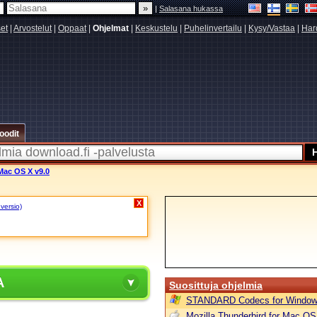
|
Salasana hukassa
set
|
Arvostelut
|
Oppaat
|
Ohjelmat
|
Keskustelu
|
Puhelinvertailu
|
Kysy/Vastaa
|
Har
oodit
Mac OS X v9.0
X
 versio)
A
Suosittuja ohjelmia
STANDARD Codecs for Window
Mozilla Thunderbird for Mac OS