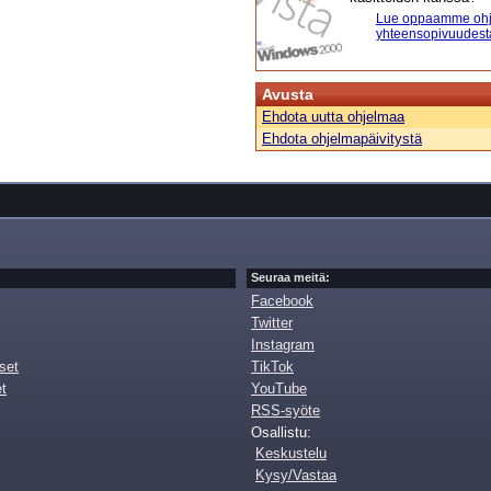
Lue oppaamme ohj
yhteensopivuudest
Avusta
Ehdota uutta ohjelmaa
Ehdota ohjelmapäivitystä
Seuraa meitä:
Facebook
Twitter
Instagram
set
TikTok
et
YouTube
RSS-syöte
Osallistu:
Keskustelu
Kysy/Vastaa