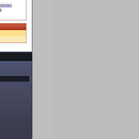
elmien
a