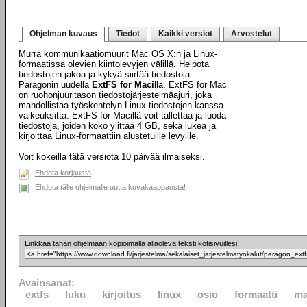
Ohjelman kuvaus
Tiedot
Kaikki versiot
Arvostelut
Murra kommunikaatiomuurit Mac OS X:n ja Linux-
formaatissa olevien kiintolevyjen välillä. Helpota
tiedostojen jakoa ja kykyä siirtää tiedostoja
Paragonin uudella
ExtFS for Maci
llä. ExtFS for Mac
on ruohonjuuritason tiedostojärjestelmäajuri, joka
mahdollistaa työskentelyn Linux-tiedostojen kanssa
vaikeuksitta. ExtFS for Macillä voit tallettaa ja luoda
tiedostoja, joiden koko ylittää 4 GB, sekä lukea ja
kirjoittaa Linux-formaattiin alustetuille levyille.
Voit kokeilla tätä versiota 10 päivää ilmaiseksi.
Ehdota korjausta
Ehdota tälle ohjelmalle uutta kuvakaappausta!
Linkkaa tähän ohjelmaan kopioimalla allaoleva teksti kotisivuillesi:
Avainsanat:
extfs
luku
kirjoitus
linux
osio
formaatti
m