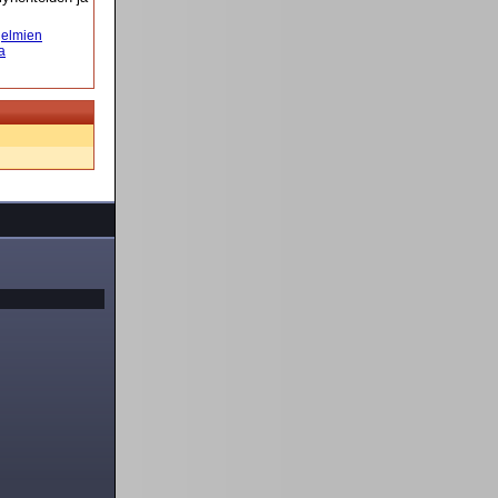
elmien
a