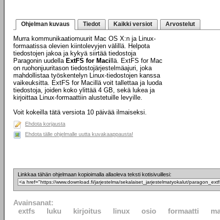
Ohjelman kuvaus
Tiedot
Kaikki versiot
Arvostelut
Murra kommunikaatiomuurit Mac OS X:n ja Linux-
formaatissa olevien kiintolevyjen välillä. Helpota
tiedostojen jakoa ja kykyä siirtää tiedostoja
Paragonin uudella
ExtFS for Maci
llä. ExtFS for Mac
on ruohonjuuritason tiedostojärjestelmäajuri, joka
mahdollistaa työskentelyn Linux-tiedostojen kanssa
vaikeuksitta. ExtFS for Macillä voit tallettaa ja luoda
tiedostoja, joiden koko ylittää 4 GB, sekä lukea ja
kirjoittaa Linux-formaattiin alustetuille levyille.
Voit kokeilla tätä versiota 10 päivää ilmaiseksi.
Ehdota korjausta
Ehdota tälle ohjelmalle uutta kuvakaappausta!
Linkkaa tähän ohjelmaan kopioimalla allaoleva teksti kotisivuillesi:
Avainsanat:
extfs
luku
kirjoitus
linux
osio
formaatti
m