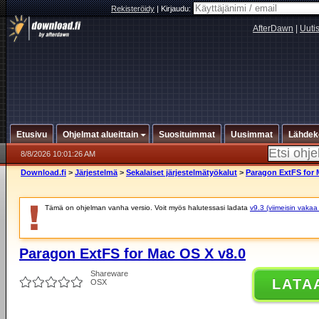
Rekisteröidy
|
Kirjaudu:
AfterDawn
|
Uuti
Etusivu
Ohjelmat alueittain
Suosituimmat
Uusimmat
Lähdek
8/8/2026 10:01:26 AM
Download.fi
>
Järjestelmä
>
Sekalaiset järjestelmätyökalut
>
Paragon ExtFS for 
Tämä on ohjelman vanha versio. Voit myös halutessasi ladata
v9.3 (viimeisin vakaa
Paragon ExtFS for Mac OS X v8.0
Shareware
LATA
OSX