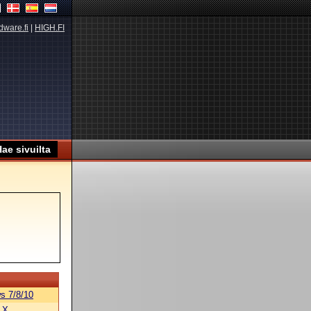
dware.fi
|
HIGH.FI
s 7/8/10
 X