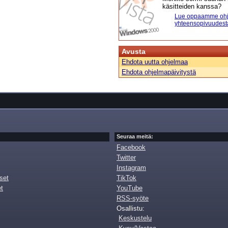
käsitteiden kanssa?
Lue oppaamme ohj
yhteensopivuudest
Avusta
Ehdota uutta ohjelmaa
Ehdota ohjelmapäivitystä
Seuraa meitä:
Facebook
Twitter
Instagram
set
TikTok
et
YouTube
RSS-syöte
Osallistu:
Keskustelu