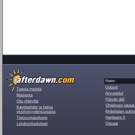
Osiot:
Uutiset
Tietoja meistä
Arvostelut
Mainonta
Päivän diili
Ota yhteyttä
Ohjelmien latauk
Käyttöehdot ja tietoa
Mobiilialan uutis
yksityisyydensuojasta
Hardware.fi
Tietosuojaseloste
Oppaat
Lehdistötiedotteet