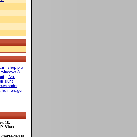
aint shop pro
windows 8
rit
7zip
n ajurit
ownloader
k hd manager
ws 10,
 Vista, ...
yhenteiden ja