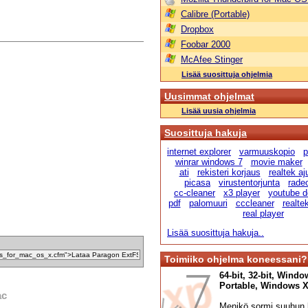
Calibre (Portable)
Dropbox
Foobar 2000
McAfee Stinger
Lisää suosittuja ohjelmia
Uusimmat ohjelmat
Lisää uusia ohjelmia
Suosittuja hakuja
internet explorer
varmuuskopio
p
winrar windows 7
movie maker
ati
rekisteri korjaus
realtek aju
picasa
virustentorjunta
radeo
cc-cleaner
x3 player
youtube d
pdf
palomuuri
cccleaner
realte
real player
Lisää suosittuja hakuja..
Toimiiko ohjelma koneessani?
64-bit, 32-bit, Windo
Portable, Windows XP,
ac
Menikö sormi suuhun l