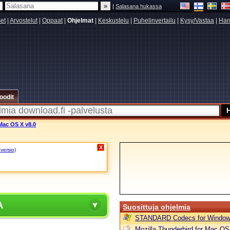
|
Salasana hukassa
set
|
Arvostelut
|
Oppaat
|
Ohjelmat
|
Keskustelu
|
Puhelinvertailu
|
Kysy/Vastaa
|
Har
oodit
Mac OS X v8.0
X
 versio)
A
Suosittuja ohjelmia
STANDARD Codecs for Window
Mozilla Thunderbird for Mac OS